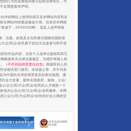
您的行为而直接或间接引起的法律责任，与
将不定期更新本声明。
合作伙伴的网站上使用你留言在本网站内容和反
权在网站内转载或修改引用。但未经本网授
源于：XXXXXXX网”。违反上述声明者，
受贿1.44亿！段成刚被判无期
法律、法规、政策及文化和展示国家的国际形
大众/民众/全民勇于担任文化使者与和平使
的部份作品内容，涉及个人或单位版权和其它
本网根据有关法律法规规定，为维护举报人和
认。（不作回应的其责任自负）
根据投诉人的
至所涉相关部门领导。未加盖公章，并不代表
督，实为中国向全球发展营造良好舆论氛围。通
促进社会大发展，最终实现政府、媒体、公众/
公众/公民/大众/民众/全民的人才铺垫一个
地为公众/公民/大众/民众/全民服务。本网
进公众/公民/大众/民众/全民的社会公德的交
全民健身五年计划来了！等你上场