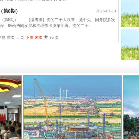
中方对
（第8期）
2026-07-13
中国发
第8期） 【编者按】党的二十大以来，党中央、国务院多次
官方
保、医药协同发展和治理作出决策部署。党的二十..
从“无
条信息
首页
上页
下页
末页
共 76 页
最高
事故致
四川1
闻令而
实
行业协会接连发公告
行业