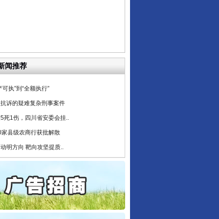
目出狱后办书院暴力管教..
公安厅征集新型黑恶违法..
6家美国实体采取反制措..
起首例对外贸易国家安全..
通报西安赛格商场坠亡事件
新闻推荐
产可执”到“全额执行”
检抗诉的疑难复杂刑事案件
5死1伤，四川省安委会挂..
0家县级农商行获批解散
动明方向 靶向攻坚提质..
协会接连发公告
保费，离婚时为何要分走一..
誉，不得录用为公务员
目出狱后办书院暴力管教..
公安厅征集新型黑恶违法..