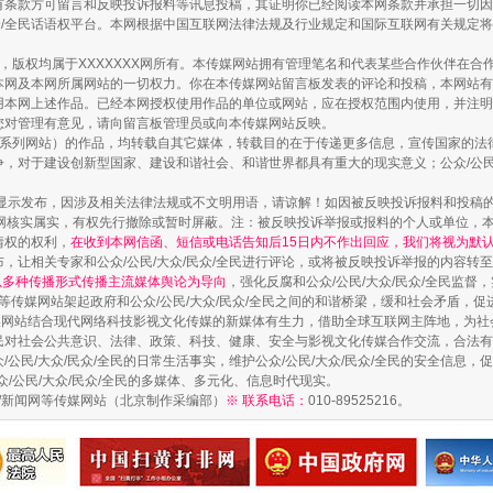
有条款方可留言和反映投诉报料等讯息投稿，其证明你已经阅读本网条款并承担一切因
民众/全民话语权平台。本网根据中国互联网法律法规及行业规定和国际互联网有关规定
作品，版权均属于XXXXXXX网所有。本传媒网站拥有管理笔名和代表某些合作伙伴在
本网及本网所属网站的一切权力。你在本传媒网站留言板发表的评论和投稿，本网站有
本网上述作品。已经本网授权使用作品的单位或网站，应在授权范围内使用，并注明“来
您对管理有意见，请向留言板管理员或向本传媒网站反映。
酒驾未被当场查获能处罚吗
本传媒系列网站）的作品，均转载自其它媒体，转载目的在于传递更多信息，宣传国家的
，对于建设创新型国家、建设和谐社会、和谐世界都具有重大的现实意义；公众/公民/
显示发布，因涉及相关法律法规或不文明用语，请谅解！如因被反映投诉报料和投稿
网核实属实，有权先行撤除或暂时屏蔽。注：被反映投诉举报或报料的个人或单位，
情权的权利，
在收到本网信函、短信或电话告知后15日内不作出回应，我们将视为默
，让相关专家和公众/公民/大众/民众/全民进行评论，或将被反映投诉举报的内容转
网以多种传播形式传播主流媒体舆论为导向
，强化反腐和公众/公民/大众/民众/全民监
等传媒网站架起政府和公众/公民/大众/民众/全民之间的和谐桥梁，缓和社会矛盾，
媒网站结合现代网络科技影视文化传媒的新媒体有生力，借助全球互联网主阵地，为社会
全民对社会公共意识、法律、政策、科技、健康、安全与影视文化传媒合作交流，合法有效
公民/大众/民众/全民的日常生活事实，维护公众/公民/大众/民众/全民的安全信息，促
众/公民/大众/民众/全民的多媒体、多元化、信息时代现实。
法制/新闻网等传媒网站（北京制作采编部）
※ 联系电话：
010-89525216。
“后车司机肯定在骂我”