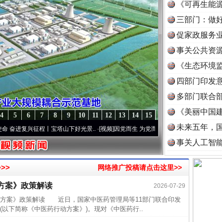
《可再生能源
三部门：做好
促家政服务业
事关公共资
《生态环境监
读
四部门印发
多部门联合部
《美丽中国建
4
5
6
7
8
9
10
11
12
13
14
15
未来五年，
进复兴征程丨宝塔山下好光景..
·[视频]
因党而生 为党而战——百年“纪”事⑧加强纪律..
·
事关人工智
>>
网络推广投稿请点击这里>>
方案》政策解读
2026-07-29
26万
案》政策解读 近日，国家中医药管理局等11部门联合印发
以下简称《中医药行动方案》)。现对《中医药行..
杨天