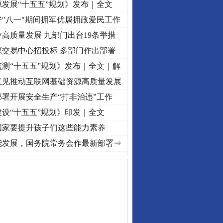
发展“十五五”规划》发布｜全文
"八一"期间拥军优属拥政爱民工作
高质量发展 九部门出台19条举措
源交易中心招投标 多部门作出部署
测“十五五”规划》发布｜全文｜解
意见推动互联网基础资源高质量发展
署开展安全生产“打非治违”工作
设“十五五”规划》印发｜全文
国家要提升孩子们这些能力素养
[视频]
牢记初心使命 奋进复兴征程丨“转折之城”激荡..
·[视频]
牢记初心使命 奋进复兴征程
能发展，国务院常务会作最新部署⇒
保费，离婚时为何要分走一..
誉，不得录用为公务员