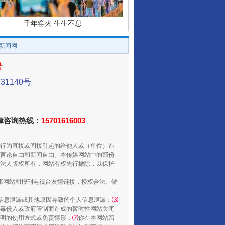
千年窑火 生生不息
/新闻网
号
1140号
法律咨询热线：
15701616003
行为直接或间接引起的给他人或（单位）造
言论自由和新闻自由。本传媒网站中的部份
揭开“小金库”的免责幌子
法人版权所有，网站有权先行撤除，以保护
健康网站和报刊电视台友情链接，授权合法、健
信息泄漏或其他原因导致的个人信息泄漏；
⑶
毒侵入或政府管制而造成的暂时性网站关闭
明的使用方式或免责情形；
⑺
你在本网站留