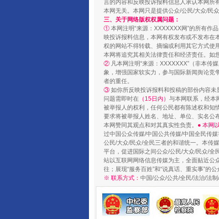
言的内容和反映投诉报料信息人承认本网所
本网无关。本网只是提供公众/公民/大众/
三、关于网络版权权属问题：
①
本网注明“来源：XXXXXXX网”的所有
映投诉报料信息，本网有权发布或不发布在
权的网站不得转载、摘编或利用其它方式使用
本网将追究其相关法律责任和经济责任。如
以产业富民促振兴
②
凡本网注明“来源：XXXXXXX”（非
象，增强国家软实力，参与国际新闻舆论竞争
者的重任。
③
如你所反映投诉报料和投稿的部份内容未
问题需即时在
（15日内）
与本网联系，经本
被举报人的权利，任何公民都有陈述权和知
要求将被举报人姓名、地址、单位、实名公布
本网赞同其观点和对其真实性负责。
● 本
过中国公众传媒/中国公共传媒/中国全民传媒
公民/大众/民众/全民三者的和谐统一。本传
平台，促进国际之间公众/公民/大众/民众/
站以互联网网络信息传媒为主，全面贴近公众/
往；展现“服务百姓”和“说真话、重实事”的公
※ 联系方式：
中国/公众/公共/全民/法治/
从幼儿园到大学，有这些资助