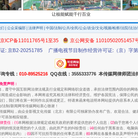
让核能赋能千行百业
我们
|
公众采编部
|
法律声明
| 中国/法制/公共/全民/公众/农业/文化/视频/检察/法院/法治
京ICP备11011765号1至35
京公网安备 11010502051457
证: 京B2-20251785
广播电视节目制作经营许可证:（京）字第3
咨询专线：
010-89525216
QQ在线：3555333776 本传媒网律师团
和免责声明：
德，遵守中国互联网法律法规及行业规定和网络职业道德，承担法律范围内因你的网络
新闻造成社会影响的，本网将追究其相关法律和经济责任。维护各国宪法，保障公民的
从数据变化看反腐深化
我们，我们将在第一时间作出反映或更正。特请来函来电说明本网站提供内容系本人或
治/法制/新闻网等传媒网站衷心致谢！
新闻网等传媒网站，由众全影视文化传媒（北京）有限公司独家协办发布广告。欢迎合法、
并可添加相应链接。
律责任：⑴
本网根据法律规定或相关政府的要求提供您的个人信息；
⑵
由于您将个人
列明的情况使用您的个人信息，由此所产生的纠纷责任；
⑷
任何由于黑客攻击、电脑病
者的网站在内）；
⑸
因不可抗拒导致的任何事态后果；
⑹
本网在各服务条款及声明中列