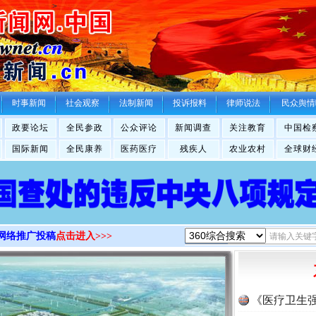
>
时事新闻
社会观察
法制新闻
投诉报料
律师说法
民众舆情
政要论坛
全民参政
公众评论
新闻调查
关注教育
中国检
国际新闻
全民康养
医药医疗
残疾人
农业农村
全球财
网络推广投稿
点击进入>>>
《医疗卫生