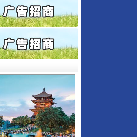
6家美国实体采取反制措..
起首例对外贸易国家安全..
通报西安赛格商场坠亡事件
产可执”到“全额执行”
检抗诉的疑难复杂刑事案件
5死1伤，四川省安委会挂..
0家县级农商行获批解散
动明方向 靶向攻坚提质..
东山县通报“牛蛙产品抗生素超标问题”
协会接连发公告