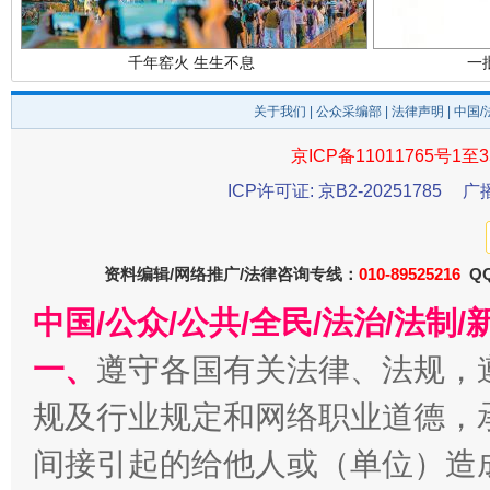
千年窑火 生生不息
一
关于我们
|
公众采编部
|
法律声明
| 中国
京ICP备11011765号1至3
ICP许可证: 京B2-20251785
广
资料编辑/网络推广/法律咨询专线：
010-89525216
QQ
中国/公众/公共/全民/法治/法
揭开“小金库”的免责幌子
一、
遵守各国有关法律、法规，
规及行业规定和网络职业道德，
间接引起的给他人或（单位）造