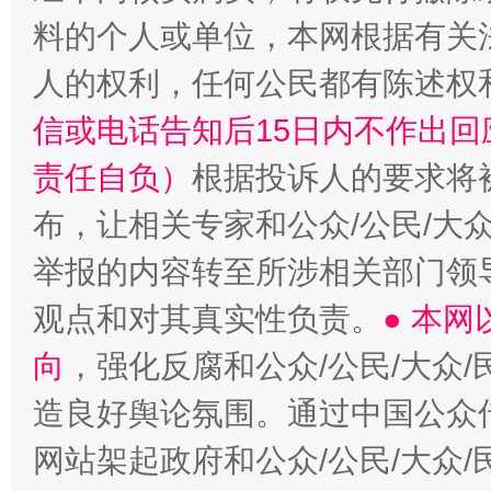
料的个人或单位，本网根据有关
人的权利，任何公民都有陈述权
信或电话告知后15日内不作出
责任自负）
根据投诉人的要求将
布，让相关专家和公众/公民/大
东山县通报“牛蛙产品抗生素超标问题”
法
举报的内容转至所涉相关部门领
观点和对其真实性负责。
● 本
向
，强化反腐和公众/公民/大众
造良好舆论氛围。通过中国公众传
网站架起政府和公众/公民/大众