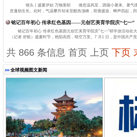
镜头丨盛夏伊始 万物葱郁 倏忽温风至，因循小暑来。暑气缓
意蓬勃生长。此时，气温攀升却未至酷热顶峰，荷塘盛放、蝉声四起，田间
铭记百年初心 传承红色基因——元创艺美育学院庆“七一”
铭记百年初心 传承红色基因元创艺美育学院庆"七一"研学游活动
（记者 舒航）盛夏时节，艳阳高照，晴空万里。7 月1 日，是中国共产党建
共 866 条信息
首页
上页
下页
全球视频图文新闻
东山县通报“牛蛙产品抗生素超标问题”
法