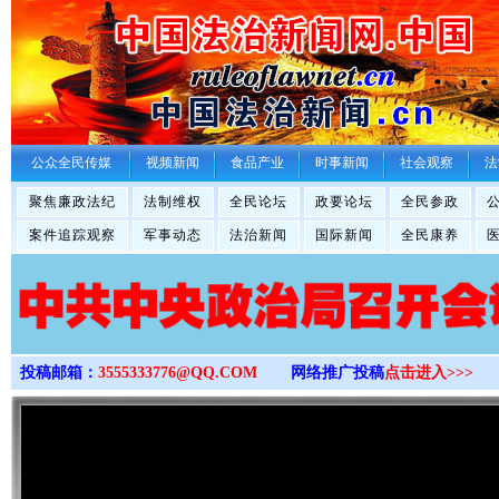
>
公众全民传媒
视频新闻
食品产业
时事新闻
社会观察
法
聚焦廉政法纪
法制维权
全民论坛
政要论坛
全民参政
案件追踪观察
军事动态
法治新闻
国际新闻
全民康养
投稿邮箱：
3555333776@QQ.COM
网络推广投稿
点击进入>>>