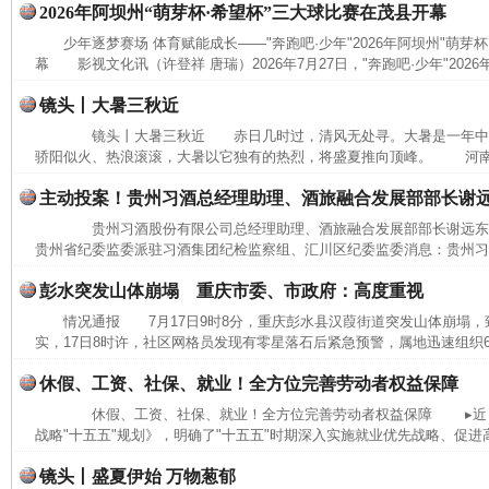
2026年阿坝州“萌芽杯·希望杯”三大球比赛在茂县开幕
少年逐梦赛场 体育赋能成长——"奔跑吧·少年"2026年阿坝州"萌芽
幕 影视文化讯（许登祥 唐瑞）2026年7月27日，"奔跑吧·少年"2026年
镜头丨大暑三秋近
镜头丨大暑三秋近 赤日几时过，清风无处寻。大暑是一年中
骄阳似火、热浪滚滚，大暑以它独有的热烈，将盛夏推向顶峰。 河南省
主动投案！贵州习酒总经理助理、酒旅融合发展部部长谢
贵州习酒股份有限公司总经理助理、酒旅融合发展部部长谢远
贵州省纪委监委派驻习酒集团纪检监察组、汇川区纪委监委消息：贵州习酒
彭水突发山体崩塌 重庆市委、市政府：高度重视
情况通报 7月17日9时8分，重庆彭水县汉葭街道突发山体崩塌
实，17日8时许，社区网格员发现有零星落石后紧急预警，属地迅速组织6
休假、工资、社保、就业！全方位完善劳动者权益保障
休假、工资、社保、就业！全方位完善劳动者权益保障 ▸近日
战略"十五五"规划》，明确了"十五五"时期深入实施就业优先战略、促进高
完善运行机制助力责任有效落实
一纸欠条
镜头丨盛夏伊始 万物葱郁