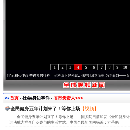
1
2
3
4
5
6
7
8
9
10
记初心使命 奋进复兴征程丨宝塔山下好光景..
·[视频]
因党而生 为党而战——百年“纪”事
首页
- 社会/身边事件 -
省市负责人>>>
全民健身五年计划来了！等你上场
【视频】
全民健身五年计划来了！等你上场 国务院日前印发《全民健身计划(20
运动成为群众广泛参与的生活方式。中国全民新闻网摘编：亓荃鹏