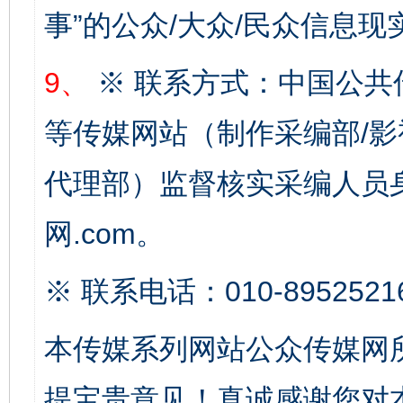
事”的公众/大众/民众信息现
9、
※ 联系方式：中国公共
等传媒网站（制作采编部/影
完善运行机制助力责任有效落实
一纸欠条
代理部）监督核实采编人员身
网.com。
※ 联系电话：010-8952521
本传媒系列网站公众传媒网
东山县通报“牛蛙产品抗生素超标问题”
法
提宝贵意见！真诚感谢您对