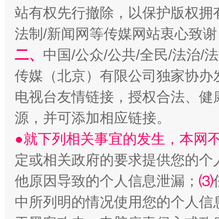
站有权先行撤除，以保护版权拥有者
揭开“小金库”的免责幌子
法制/新闻网等传媒网站衷心致谢
二、
中国/公众/公共/全民/法治
传媒（北京）有限公司独家协办
电视台友情链接，授权合法、健
源，并可添加相应链接。
●就下列相关事宜的发生，本网
受贿1.44亿！段成刚被判无期
从幼儿
定或相关政府的要求提供您的个
他原因导致的个人信息泄漏；
⑶
中所列明的情况使用您的个人信