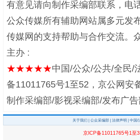
有意见请向制作采编部联系，电话：0
公众传媒所有辅助网站属多元发
传媒网的支持帮助与合作交流。
完善运行机制助力责任有效落实
一纸欠条
主办 :
★★★★★
中国/公众/公共/全民/
备11011765号1至52，京公网安备：
制作采编部/影视采编部/发布广告
关于我们
|
公众采编部
|
法律声明
| 中国
东山县通报“牛蛙产品抗生素超标问题”
法
京ICP备11011765号1至3