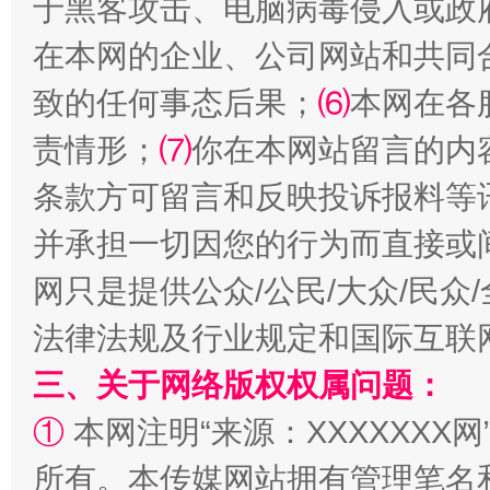
于黑客攻击、电脑病毒侵入或政
在本网的企业、公司网站和共同
致的任何事态后果；
⑹
本网在各
全民健身五年计划来了！等你上场
责情形；
⑺
你在本网站留言的内
条款方可留言和反映投诉报料等
并承担一切因您的行为而直接或
网只是提供公众/公民/大众/民
法律法规及行业规定和国际互联
三、关于网络版权权属问题：
阿坝州三大球赛在茂县开幕
规模最
①
本网注明“来源：XXXXXXX网
所有。本传媒网站拥有管理笔名