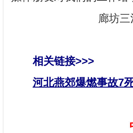
廊坊三
相关链接>>>
河北燕郊爆燃事故7