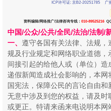
ICP许可证: 京B2-20251785
广
资料编辑/网络推广/法律咨询专线：
010-89525216
QQ
中国/公众/公共/全民/法治/法
一、
遵守各国有关法律、法规，
规及行业规定和网络职业道德，
千年窑火 生生不息
一
间接引起的给他人或（单位）造
递假新闻造成社会影响的，本网
国宪法，保障公民的言论自由和
无意中涉及到您的权益，请及时
或更正。特请来函来电说明本网