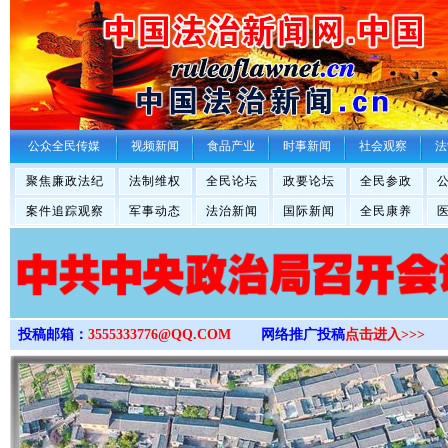
>
公众全民传媒
视频新闻
食品产业
时事新闻
社会观察
法
聚焦廉政法纪
法制维权
全民论坛
政要论坛
全民参政
案件追踪观察
军事动态
法治新闻
国际新闻
全民康养
投稿邮箱：
3555333776@QQ.COM
网络推广投稿
点击进入>>>