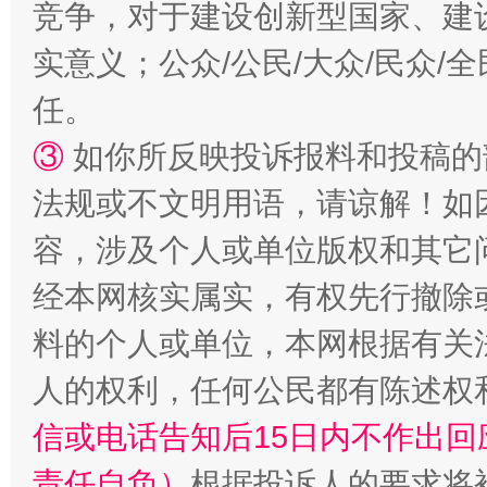
扯下公款旅游的“隐身衣”
如何以同
竞争，对于建设创新型国家、建
实意义；公众/公民/大众/民众
任。
③
如你所反映投诉报料和投稿的
法规或不文明用语，请谅解！如
容，涉及个人或单位版权和其它
经本网核实属实，有权先行撤除
“蜀中异人”王建安的艺术幻境
料的个人或单位，本网根据有关
人的权利，任何公民都有陈述权
信或电话告知后15日内不作出
责任自负）
根据投诉人的要求将