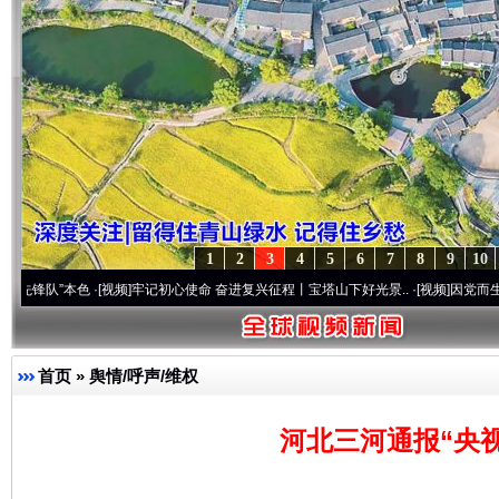
1
2
3
4
5
6
7
8
9
10
本色
·[视频]
牢记初心使命 奋进复兴征程丨宝塔山下好光景..
·[视频]
因党而生 为党而战—
首页
»
舆情/呼声/维权
河北三河通报“央