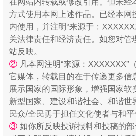
在网站内转载或修改引用。但未经
镜头丨大暑三秋近
山西：不
方式使用本网上述作品。已经本网
内使用，并注明“来源于：XXXXX
关法律责任和经济责任。如您对管
站反映。
②
凡本网注明“来源：XXXXXX
它媒体，转载目的在于传递更多信
展示国家的国际形象，增强国家软
如何以同查同治破解风腐交织难题
养老服务
新型国家、建设和谐社会、和谐世界
民众/全民勇于担任文化使者与和
③
如你所反映投诉报料和投稿的部