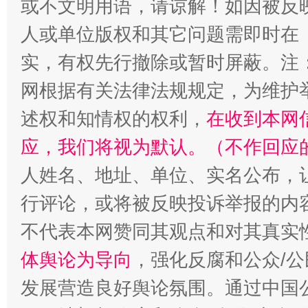
或不文明用语，请谅解！如因被反
人或单位版权和其它问题需即时在
实，有权先行撤除或暂时屏蔽。注
一颗心始终滚烫
还
网根据有关法律法规规定，为维护
述权和知情权的权利，
在收到本网
应，我们将视为默认。（不作回应
人姓名、地址、单位、实名公布，让
行评论，或将被反映投诉举报的内
不代表本网赞同其观点和对其真实
体舆论为导向
，强化反腐和公众/公
发展营造良好舆论氛围。通过中国公