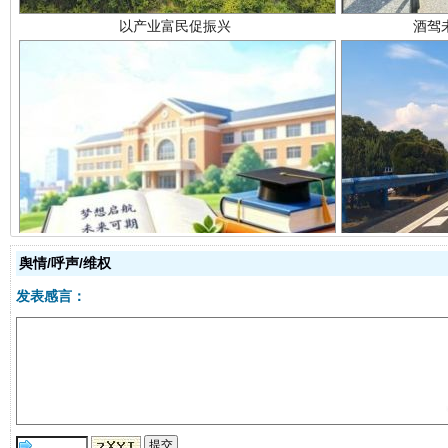
从幼儿园到大学，有这些资助
“
舆情/呼声/维权
发表感言：
事关残疾人未来5年
让