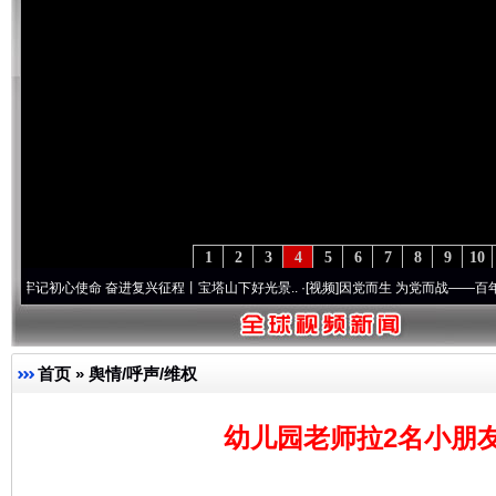
1
2
3
4
5
6
7
8
9
10
使命 奋进复兴征程丨宝塔山下好光景..
·[视频]
因党而生 为党而战——百年“纪”事⑧加强
首页
»
舆情/呼声/维权
幼儿园老师拉2名小朋