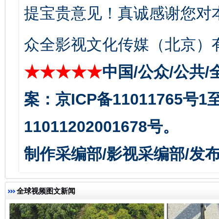
提宝贵意见！真诚感谢您对
一批国家标准开始实施
从
众全影视文化传媒（北京）有
★★★★★
中国/公众/公共/
案：京ICP备11011765号
11011202001678号。
制作采编部/影视采编部/发
以产业富民促振兴
酒驾
全球视频图文新闻