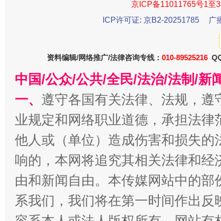
京ICP备11011765号1至3
一批国家标准开始实施
ICP许可证: 京B2-20251785
广
从
资料编辑/网络推广/法律咨询专线：
010-89525216
QQ
中国/公众/公共/全民/法治/法制/
一、
遵守各国有关法律、法规，遵
业规定和网络职业道德，承担法律
他人或（单位）造成伤害和损失的
以产业富民促振兴
酒驾
响的，本网将追究其相关法律和经
由和新闻自由。本传媒网站中的部
系我们，我们将在第一时间作出反
容系本人或法人版权所有，网站有