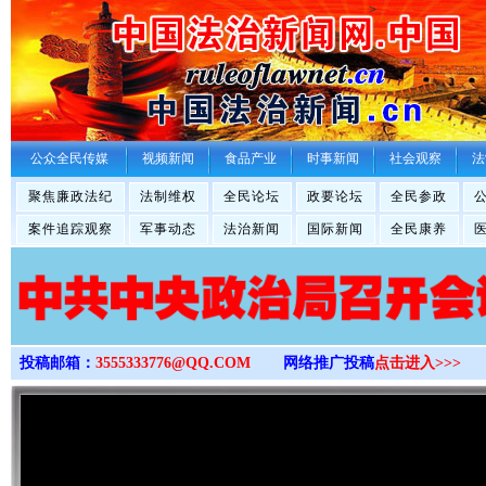
>
公众全民传媒
视频新闻
食品产业
时事新闻
社会观察
法
聚焦廉政法纪
法制维权
全民论坛
政要论坛
全民参政
案件追踪观察
军事动态
法治新闻
国际新闻
全民康养
投稿邮箱：
3555333776@QQ.COM
网络推广投稿
点击进入>>>