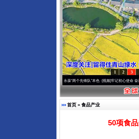
1
2
3
 深刻改变雪域高原..
·[视频]
永葆“两个先锋队”本色
·[视频]
牢记初心使命 奋进复兴征程
首页
»
食品产业
50项食