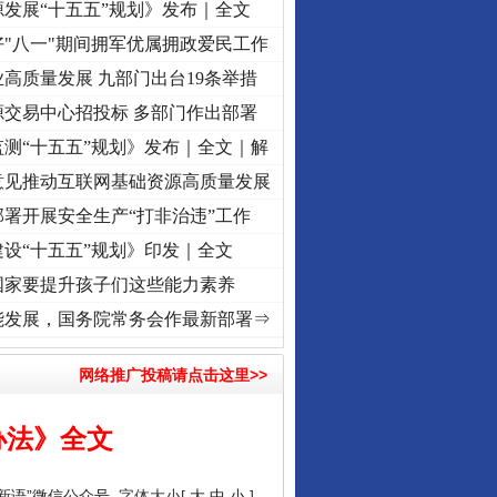
发展“十五五”规划》发布｜全文
"八一"期间拥军优属拥政爱民工作
高质量发展 九部门出台19条举措
源交易中心招投标 多部门作出部署
测“十五五”规划》发布｜全文｜解
意见推动互联网基础资源高质量发展
署开展安全生产“打非治违”工作
设“十五五”规划》印发｜全文
国家要提升孩子们这些能力素养
初心使命 奋进复兴征程丨“转折之城”激荡..
·[视频]
牢记初心使命 奋进复兴征程丨红船起航
能发展，国务院常务会作最新部署⇒
网络推广投稿请点击这里>>
办法》全文
说新语”微信公众号
字体大小[
大
中
小
]