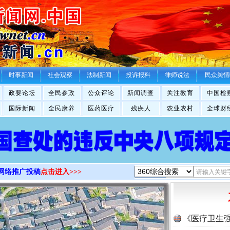
>
时事新闻
社会观察
法制新闻
投诉报料
律师说法
民众舆情
政要论坛
全民参政
公众评论
新闻调查
关注教育
中国检
国际新闻
全民康养
医药医疗
残疾人
农业农村
全球财
网络推广投稿
点击进入>>>
《医疗卫生