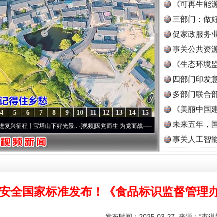
《可再生能源
三部门：做好
促家政服务业
事关公共资
《生态环境监
读
四部门印发
多部门联合部
《美丽中国建
4
5
6
7
8
9
10
11
12
13
14
15
未来五年，
丨宝塔山下好光景..
·[视频]
因党而生 为党而战——百年“纪”事⑧加强纪律..
·[视频]
牢记
事关人工智
品安全国家标准发布！《食品标识监督管理
发布时间：2025-03-27 来源：
“市