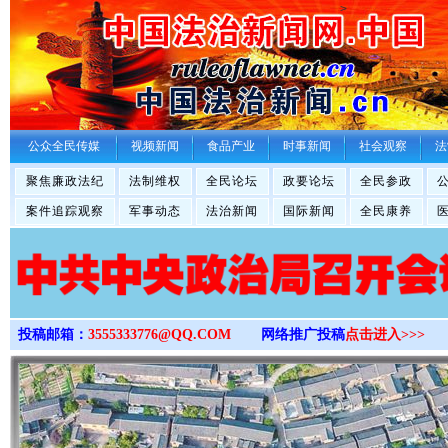
>
公众全民传媒
视频新闻
食品产业
时事新闻
社会观察
法
聚焦廉政法纪
法制维权
全民论坛
政要论坛
全民参政
案件追踪观察
军事动态
法治新闻
国际新闻
全民康养
投稿邮箱：
3555333776@QQ.COM
网络推广投稿
点击进入>>>