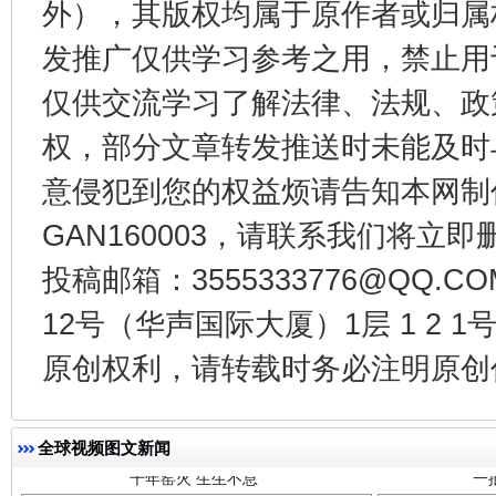
外），其版权均属于原作者或归属
东山县通报“牛蛙产品抗生素超标问题”
法
发推广仅供学习参考之用，禁止用
仅供交流学习了解法律、法规、政
权，部分文章转发推送时未能及时
意侵犯到您的权益烦请告知本网制作采编
GAN160003，请联系我们将立即删
投稿邮箱：3555333776@QQ
12号（华声国际大厦）1层 1 2
千年窑火 生生不息
一
原创权利，请转载时务必注明原创作
全球视频图文新闻