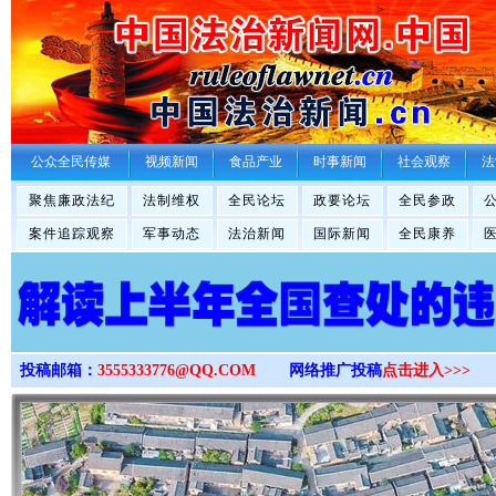
>
公众全民传媒
视频新闻
食品产业
时事新闻
社会观察
法
聚焦廉政法纪
法制维权
全民论坛
政要论坛
全民参政
案件追踪观察
军事动态
法治新闻
国际新闻
全民康养
投稿邮箱：
3555333776@QQ.COM
网络推广投稿
点击进入>>>