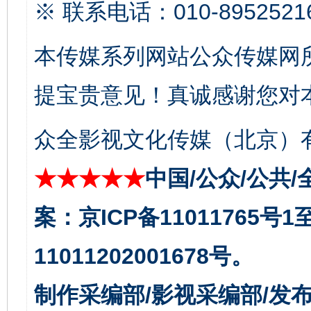
※ 联系电话：010-8952521
本传媒系列网站公众传媒网
提宝贵意见！真诚感谢您对
东山县通报“牛蛙产品抗生素超标问题”
法
众全影视文化传媒（北京）有
★★★★★
中国/公众/公共/
案：京ICP备11011765号
11011202001678号。
制作采编部/影视采编部/发
千年窑火 生生不息
一