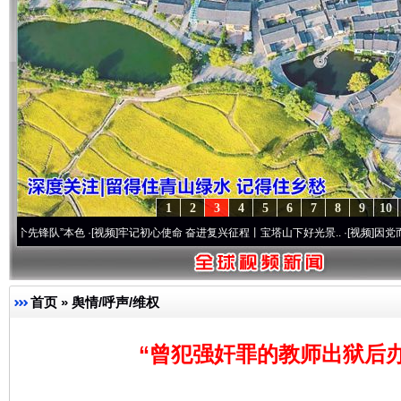
1
2
3
4
5
6
7
8
9
10
”本色
·[视频]
牢记初心使命 奋进复兴征程丨宝塔山下好光景..
·[视频]
因党而生 为党而战
首页
»
舆情/呼声/维权
“曾犯强奸罪的教师出狱后