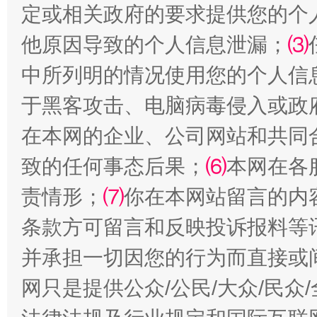
定或相关政府的要求提供您的个
受贿1.44亿！段成刚被判无期
从幼儿
他原因导致的个人信息泄漏；
⑶
中所列明的情况使用您的个人信
于黑客攻击、电脑病毒侵入或政
在本网的企业、公司网站和共同
致的任何事态后果；
⑹
本网在各
责情形；
⑺
你在本网站留言的内
全民健身五年计划来了！等你上场
条款方可留言和反映投诉报料等
并承担一切因您的行为而直接或
网只是提供公众/公民/大众/民