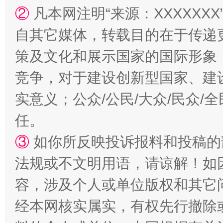
②
凡本网注明“来源：XXXXX
自其它媒体，转载目的在于传递
策及文化和展示国家的国际形象
竞争，对于建设创新型国家、建
扯下公款旅游的“隐身衣”
如何以同
实意义；公众/公民/大众/民众
任。
③
如你所反映投诉报料和投稿的
法规或不文明用语，请谅解！如
容，涉及个人或单位版权和其它
经本网核实属实，有权先行撤除
“蜀中异人”王建安的艺术幻境