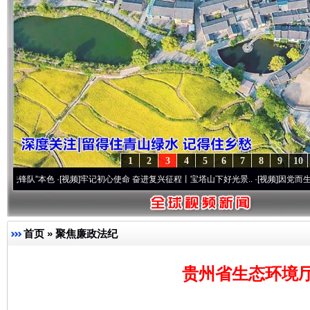
1
2
3
4
5
6
7
8
9
10
”本色
·[视频]
牢记初心使命 奋进复兴征程丨宝塔山下好光景..
·[视频]
因党而生 为党而战
首页
»
聚焦廉政法纪
贵州省生态环境