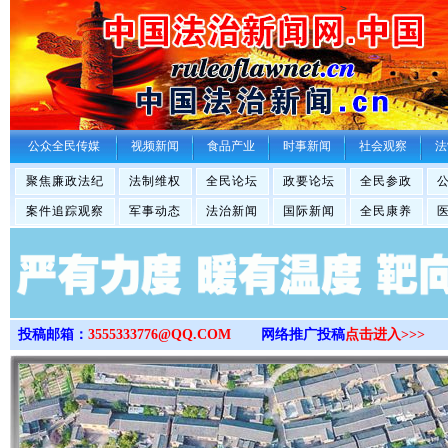
>
公众全民传媒
视频新闻
食品产业
时事新闻
社会观察
法
聚焦廉政法纪
法制维权
全民论坛
政要论坛
全民参政
案件追踪观察
军事动态
法治新闻
国际新闻
全民康养
投稿邮箱：
3555333776@QQ.COM
网络推广投稿
点击进入>>>