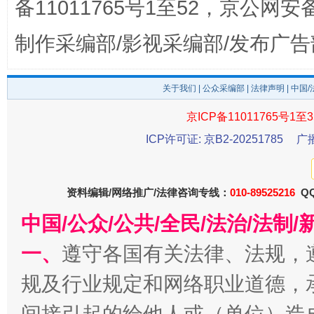
备11011765号1至52，京公网安备：
制作采编部/影视采编部/发布广告
关于我们
|
公众采编部
|
法律声明
| 中国
东山县通报“牛蛙产品抗生素超标问题”
法
京ICP备11011765号1至3
ICP许可证: 京B2-20251785
广
资料编辑/网络推广/法律咨询专线：
010-89525216
QQ
中国/公众/公共/全民/法治/法
一、
遵守各国有关法律、法规，
规及行业规定和网络职业道德，
千年窑火 生生不息
一