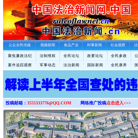
>
公众全民传媒
视频新闻
食品产业
时事新闻
社会观察
法
聚焦廉政法纪
法制维权
全民论坛
政要论坛
全民参政
案件追踪观察
军事动态
法治新闻
国际新闻
全民康养
投稿邮箱：
3555333776@QQ.COM
网络推广投稿
点击进入>>>