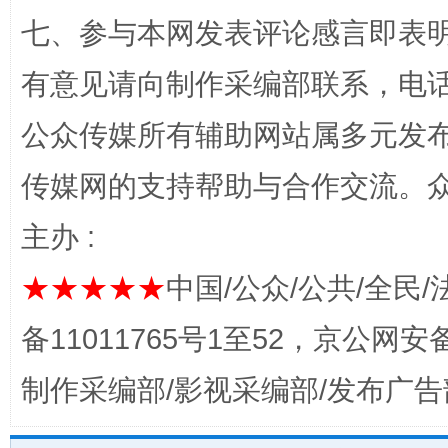
七、参与本网发表评论感言即表明
有意见请向制作采编部联系，电话：0
完善运行机制助力责任有效落实
一纸欠条
公众传媒所有辅助网站属多元发
传媒网的支持帮助与合作交流。
主办 :
★★★★★
中国/公众/公共/全民/
备11011765号1至52，京公网安备：
东山县通报“牛蛙产品抗生素超标问题”
法
制作采编部/影视采编部/发布广告