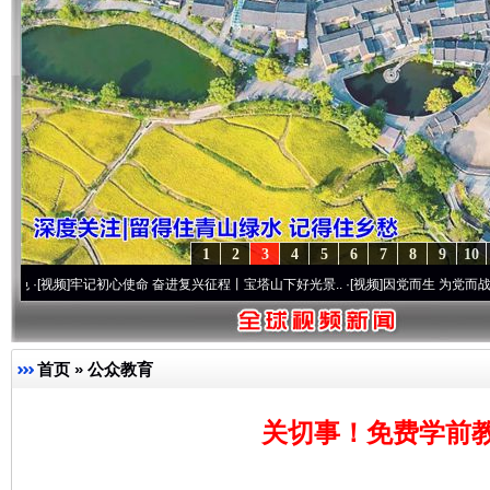
1
2
3
4
5
6
7
8
9
10
牢记初心使命 奋进复兴征程丨宝塔山下好光景..
·[视频]
因党而生 为党而战——百年“纪
首页
»
公众教育
关切事！免费学前