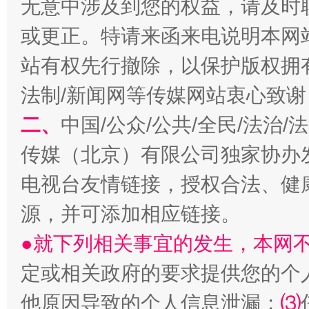
无意中涉及到您的权益，请及时
或更正。特请来函来电说明本网
站有权先行撤除，以保护版权拥有者
法制/新闻网等传媒网站衷心致谢
二、
中国/公众/公共/全民/法治
传媒（北京）有限公司独家协办
电视台友情链接，授权合法、健
受贿1.44亿！段成刚被判无期
从幼儿
源，并可添加相应链接。
●就下列相关事宜的发生，本网
定或相关政府的要求提供您的个
他原因导致的个人信息泄漏；
⑶