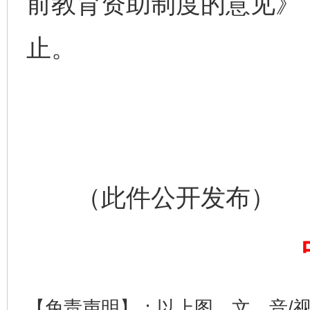
前教育资助制度的意见》（
止。
完善运行机制助力责任有效落实
一纸欠条
（此件公开发布）
东山县通报“牛蛙产品抗生素超标问题”
法
【免责声明】：以上图、文、音/