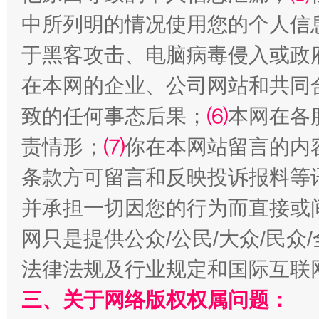
中所列明的情况使用您的个人信
于黑客攻击、电脑病毒侵入或政
全民健身五年计划来了！等你上场
在本网的企业、公司网站和共同
致的任何事态后果；
⑹
本网在各
责情形；
⑺
你在本网站留言的内
条款方可留言和反映投诉报料等
并承担一切因您的行为而直接或
网只是提供公众/公民/大众/民
阿坝州三大球赛在茂县开幕
规模最
法律法规及行业规定和国际互联
三、关于网络版权权属问题：