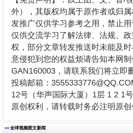
外），其版权均属于原作者或归属
东山县通报“牛蛙产品抗生素超标问题”
法
发推广仅供学习参考之用，禁止用
仅供交流学习了解法律、法规、政
权，部分文章转发推送时未能及时
意侵犯到您的权益烦请告知本网制作采编
GAN160003，请联系我们将立即删
投稿邮箱：3555333776@QQ
12号（华声国际大厦）1层 1 2
千年窑火 生生不息
一
原创权利，请转载时务必注明原创作
全球视频图文新闻