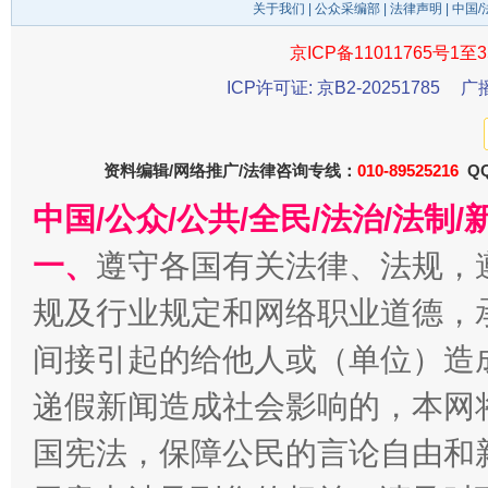
关于我们
|
公众采编部
|
法律声明
| 中国
东山县通报“牛蛙产品抗生素超标问题”
法
京ICP备11011765号1至3
ICP许可证: 京B2-20251785
广
资料编辑/网络推广/法律咨询专线：
010-89525216
QQ
中国/公众/公共/全民/法治/法
一、
遵守各国有关法律、法规，
千年窑火 生生不息
一
规及行业规定和网络职业道德，
间接引起的给他人或（单位）造
递假新闻造成社会影响的，本网
国宪法，保障公民的言论自由和