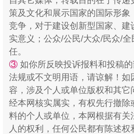
自其它媒体，转载目的在于传递
策及文化和展示国家的国际形象
扯下公款旅游的“隐身衣”
如何以同
竞争，对于建设创新型国家、建
实意义；公众/公民/大众/民众
任。
③
如你所反映投诉报料和投稿的
法规或不文明用语，请谅解！如
容，涉及个人或单位版权和其它
经本网核实属实，有权先行撤除
“蜀中异人”王建安的艺术幻境
料的个人或单位，本网根据有关
人的权利，任何公民都有陈述权