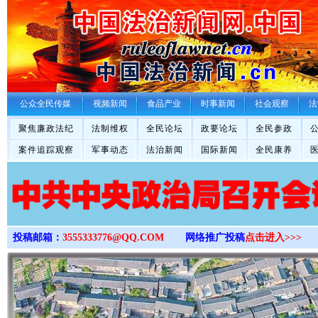
>
公众全民传媒
视频新闻
食品产业
时事新闻
社会观察
法
聚焦廉政法纪
法制维权
全民论坛
政要论坛
全民参政
案件追踪观察
军事动态
法治新闻
国际新闻
全民康养
投稿邮箱：
3555333776@QQ.COM
网络推广投稿
点击进入>>>