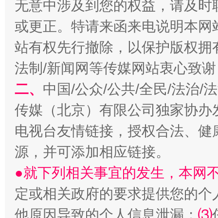
无意中涉及到您的权益，请及时
或更正。特请来函来电说明本网
站有权先行撤除，以保护版权拥有者
揭开“小金库”的免责幌子
法制/新闻网等传媒网站衷心致谢
二、
中国/公众/公共/全民/法治
传媒（北京）有限公司独家协办
电视台友情链接，授权合法、健
源，并可添加相应链接。
●就下列相关事宜的发生，本网
受贿1.44亿！段成刚被判无期
从幼儿
定或相关政府的要求提供您的个
他原因导致的个人信息泄漏；
⑶