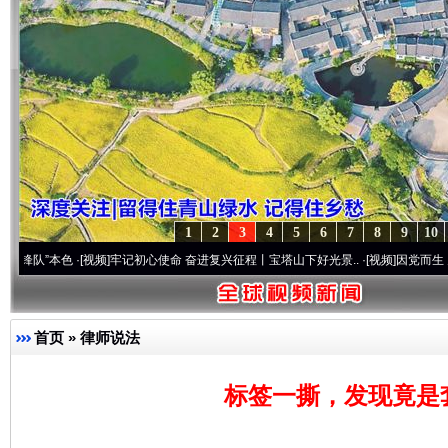
1
2
3
4
5
6
7
8
9
10
本色
·[视频]
牢记初心使命 奋进复兴征程丨宝塔山下好光景..
·[视频]
因党而生 为党而战——
首页
»
律师说法
标签一撕，发现竟是套