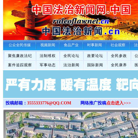
>
公众全民传媒
视频新闻
食品产业
时事新闻
社会观察
法
聚焦廉政法纪
法制维权
全民论坛
政要论坛
全民参政
案件追踪观察
军事动态
法治新闻
国际新闻
全民康养
投稿邮箱：
3555333776@QQ.COM
网络推广投稿
点击进入>>>