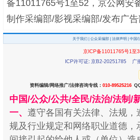
备11011765号1至52，京公网安备：
制作采编部/影视采编部/发布广告
关于我们
|
公众采编部
|
法律声明
| 中国
京ICP备11011765号1至3
ICP许可证: 京B2-20251785
广
东山县通报“牛蛙产品抗生素超标问题”
法
资料编辑/网络推广/法律咨询专线：
010-89525216
QQ
中国/公众/公共/全民/法治/法
一、
遵守各国有关法律、法规，
规及行业规定和网络职业道德，
间接引起的给他人或（单位）造