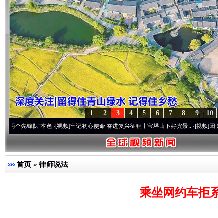
1
2
3
4
5
6
7
8
9
10
锋队”本色
·[视频]
牢记初心使命 奋进复兴征程丨宝塔山下好光景..
·[视频]
因党而生 为党
首页
»
律师说法
乘坐网约车拒