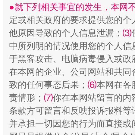
●就下列相关事宜的发生，本网
定或相关政府的要求提供您的个
受贿1.44亿！段成刚被判无期
从幼儿
他原因导致的个人信息泄漏；
⑶
中所列明的情况使用您的个人信
于黑客攻击、电脑病毒侵入或政
在本网的企业、公司网站和共同
致的任何事态后果；
⑹
本网在各
责情形；
⑺
你在本网站留言的内
条款方可留言和反映投诉报料等
全民健身五年计划来了！等你上场
并承担一切因您的行为而直接或