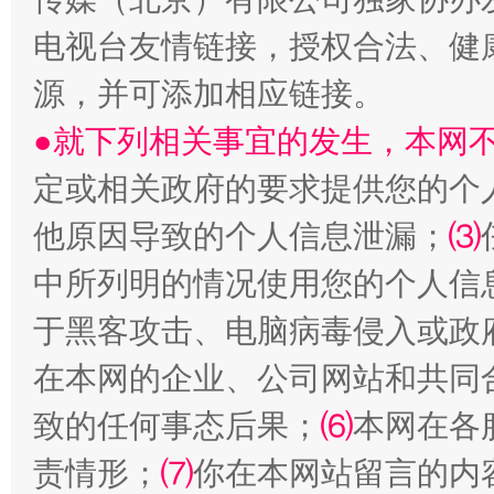
揭开“小金库”的免责幌子
电视台友情链接，授权合法、健
源，并可添加相应链接。
●就下列相关事宜的发生，本网
定或相关政府的要求提供您的个
他原因导致的个人信息泄漏；
⑶
中所列明的情况使用您的个人信
受贿1.44亿！段成刚被判无期
从幼儿
于黑客攻击、电脑病毒侵入或政
在本网的企业、公司网站和共同
致的任何事态后果；
⑹
本网在各
责情形；
⑺
你在本网站留言的内