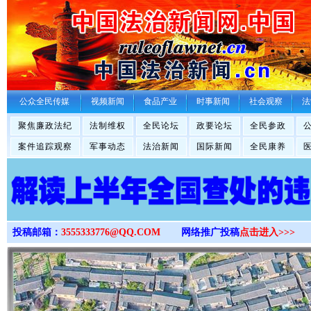
>
公众全民传媒
视频新闻
食品产业
时事新闻
社会观察
法
聚焦廉政法纪
法制维权
全民论坛
政要论坛
全民参政
案件追踪观察
军事动态
法治新闻
国际新闻
全民康养
投稿邮箱：
3555333776@QQ.COM
网络推广投稿
点击进入>>>