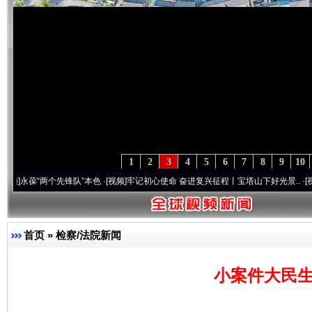
1
2
3
4
5
6
7
8
9
10
葆“两个先锋队”本色
·[视频]
牢记初心使命 奋进复兴征程丨宝塔山下好光景..
·[视频]
因党
首页
»
检察/法院新闻
小案件大民生