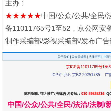
主办 :
★★★★★
中国/公众/公共/全民/
备11011765号1至52，京公网安备：
完善运行机制助力责任有效落实
一纸欠条
制作采编部/影视采编部/发布广告
关于我们
|
公众采编部
|
法律声明
| 中国
京ICP备11011765号1至3
ICP许可证: 京B2-20251785
广
资料编辑/网络推广/法律咨询专线：
010-89525216
QQ
东山县通报“牛蛙产品抗生素超标问题”
法
中国/公众/公共/全民/法治/法