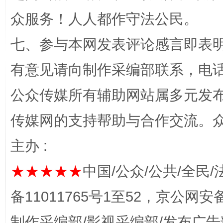
众服务！人人都作守法公民。
扯下公款旅游的“隐身衣”
如何以同
七、参与本网发表评论感言即表明
有意见请向制作采编部联系，电话：0
公众传媒所有辅助网站属多元发
传媒网的支持帮助与合作交流。
主办 :
完善运行机制助力责任有效落实
★★★★★
中国/公众/公共/全民/
备11011765号1至52，京公网安备：
制作采编部/影视采编部/发布广告