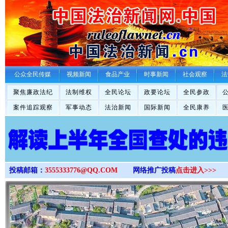
>
公众全民传媒
视频新闻
食品产业
时事新闻
社会观察
法
聚焦廉政法纪
法制维权
全民论坛
政要论坛
全民参政
案件追踪观察
军事动态
法治新闻
国际新闻
全民康养
投稿邮箱：
3555333776@QQ.COM
网络推广投稿
点击进入>>>