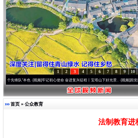
1
2
3
4
5
6
7
8
9
10
队”本色
·[视频]
牢记初心使命 奋进复兴征程丨宝塔山下好光景..
·[视频]
因党而生 为党而
首页
»
公众教育
法制教育进