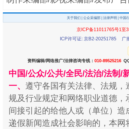
关于我们
|
公众采编部
|
法律声明
| 中国
京ICP备11011765号1至3
公平竞争审查“十大案例”出炉！
一纸欠条
ICP许可证: 京B2-20251785
广
资料编辑/网络推广/法律咨询专线：
010-89525216
QQ
中国/公众/公共/全民/法治/法
一、
遵守各国有关法律、法规，
规及行业规定和网络职业道德，
间接引起的给他人或（单位）造
东山县通报“牛蛙产品抗生素超标问题”
法
递假新闻造成社会影响的，本网