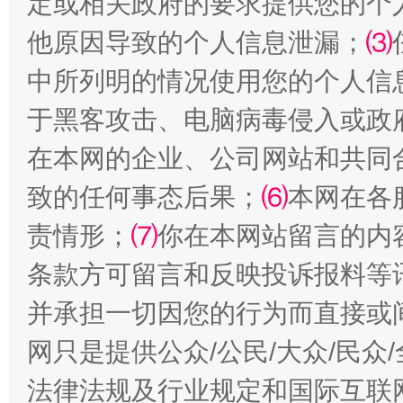
定或相关政府的要求提供您的个
揭开“小金库”的免责幌子
他原因导致的个人信息泄漏；
⑶
中所列明的情况使用您的个人信
于黑客攻击、电脑病毒侵入或政
在本网的企业、公司网站和共同
致的任何事态后果；
⑹
本网在各
责情形；
⑺
你在本网站留言的内
受贿1.44亿！段成刚被判无期
从幼儿
条款方可留言和反映投诉报料等
并承担一切因您的行为而直接或
网只是提供公众/公民/大众/民
法律法规及行业规定和国际互联