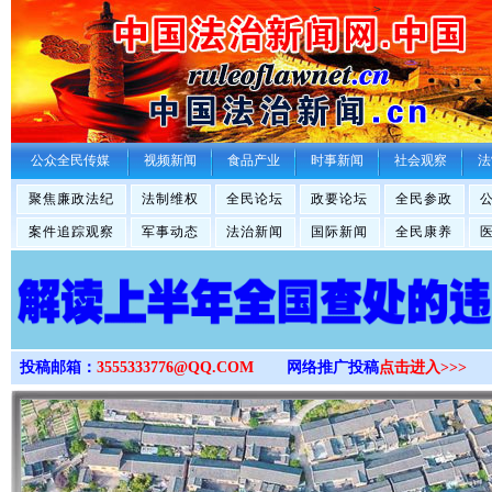
>
公众全民传媒
视频新闻
食品产业
时事新闻
社会观察
法
聚焦廉政法纪
法制维权
全民论坛
政要论坛
全民参政
案件追踪观察
军事动态
法治新闻
国际新闻
全民康养
投稿邮箱：
3555333776@QQ.COM
网络推广投稿
点击进入>>>