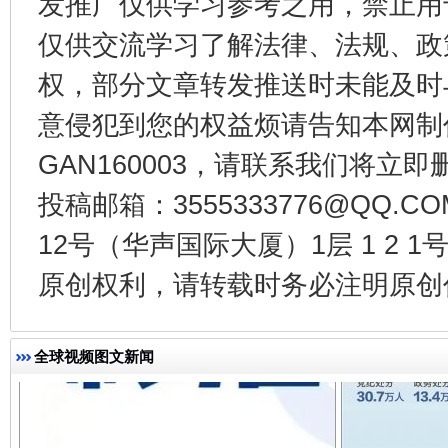
发推广仅供学习参考之用，禁止用
仅供交流学习了解法律、法规、政
权，部分文章转发推送时未能及时
法徽映军营 权益有保障
让
意侵犯到您的权益烦请告知本网制作采编
GAN160003，请联系我们将立即删
投稿邮箱：3555333776@QQ
12号（华声国际大厦）1层 1 2
原创权利，请转载时务必注明原创作
一批国家标准开始实施
从
全球视频图文新闻