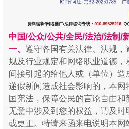
ICP许可证: 京B2-20251785
广
法徽映军营 权益有保障
让
资料编辑/网络推广/法律咨询专线：
010-89525216
QQ
中国/公众/公共/全民/法治/法
一、
遵守各国有关法律、法规，
规及行业规定和网络职业道德，
间接引起的给他人或（单位）造
递假新闻造成社会影响的，本网
一批国家标准开始实施
从
国宪法，保障公民的言论自由和
无意中涉及到您的权益，请及时
或更正。特请来函来电说明本网