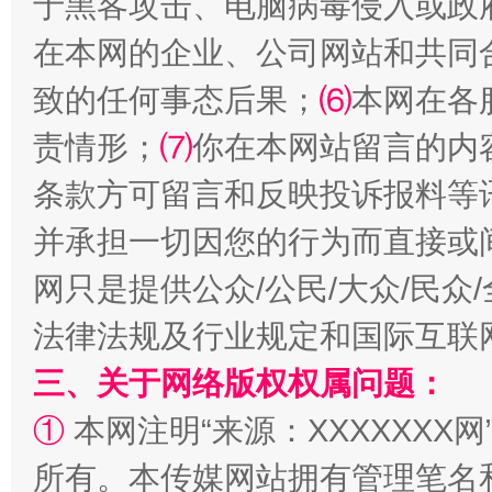
于黑客攻击、电脑病毒侵入或政
在本网的企业、公司网站和共同
致的任何事态后果；
⑹
本网在各
责情形；
⑺
你在本网站留言的内
条款方可留言和反映投诉报料等
事关残疾人未来5年
让
并承担一切因您的行为而直接或
网只是提供公众/公民/大众/民
法律法规及行业规定和国际互联
三、关于网络版权权属问题：
①
本网注明“来源：XXXXXXX网
所有。本传媒网站拥有管理笔名