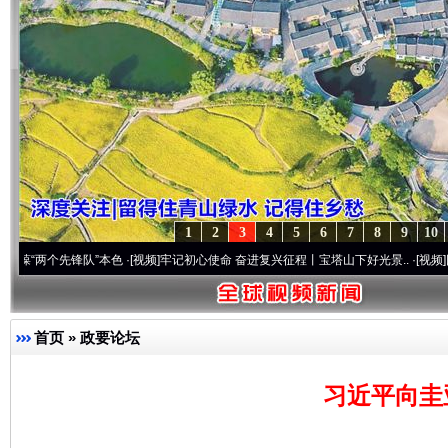
1
2
3
4
5
6
7
8
9
10
个先锋队”本色
·[视频]
牢记初心使命 奋进复兴征程丨宝塔山下好光景..
·[视频]
因党而生 
首页
»
政要论坛
习近平向圭