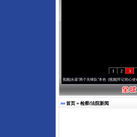
1
2
3
年 深刻改变雪域高原..
·[视频]
永葆“两个先锋队”本色
·[视频]
牢记初心使命 奋进复兴征
首页
»
检察/法院新闻