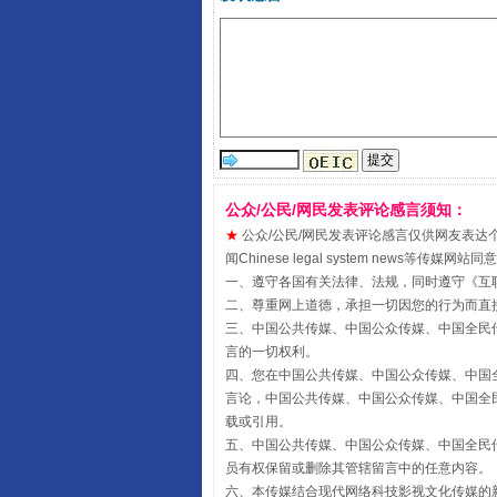
公众/公民/网民发表评论感言须知：
★
公众/公民/网民发表评论感言仅供网友表达个人看法
受贿1.44亿！段成刚被判无期
闻Chinese legal system new
一、遵守各国有关法律、法规，同时遵守《
互
二、尊重网上道德，承担一切因您的行为而直
三、中国公共传媒、中国公众传媒、中国全民传媒China 
言的一切权利。
四、您在中国公共传媒、中国公众传媒、中国全民传媒Chin
言论，中国公共传媒、中国公众传媒、中国全民传媒China
载或引用。
五、中国公共传媒、中国公众传媒、中国全民传媒China 
员有权保留或删除其管辖留言中的任意内容。
六、本传媒结合现代网络科技影视文化传媒的新