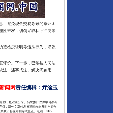
行业协会接连发公告
息，避免现金交易导致的举证困
理性维权，切勿采取私下冲突等
伪造检疫证明等违法行为，增强
度评价。下一步，巴楚县人民法
依法、遇事找法、解决问题用
让核能赋能千行百业
新闻网
责任编辑
：
亓淦玉
重原创，也注重分享。转发推广仅供学习参考
产权，部分文章转发推送时未能及时与原作
联系我们将立即删除或更正。电话：010-