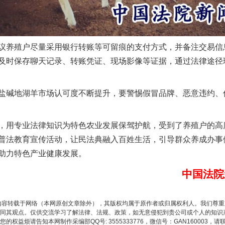
实
一纸欠条伤亲情 巡回调解促和解..
养殖户尽量采用银行转账等可留痕的支付方式，并备注交易信
及时保存聊天记录、转账凭证、现场影像等证据，通过法律途径
碱地湖羊市场认可度不断提升，要警惕假冒品牌、恶意违约、
用专业法律知识为特色农业发展保驾护航，受到了养殖户的高
普法教育宣传活动，让民法典融入百姓生活，引导群众养成办事
助力特色产业健康发展。
题”
法徽映军营 权益有保障
中国法院
内容转载于网络（本网原创文章除外），其版权均属于原作者或归属权利人。我们尊
同其观点。仅供交流学习了解法律、法规、政策，如无意侵犯到贵公司或个人的知识
权益烦请告知本网制作采编部QQ号: 3555333776，微信号：GAN160003，请