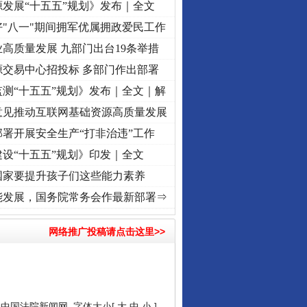
发展“十五五”规划》发布｜全文
"八一"期间拥军优属拥政爱民工作
高质量发展 九部门出台19条举措
源交易中心招投标 多部门作出部署
测“十五五”规划》发布｜全文｜解
意见推动互联网基础资源高质量发展
署开展安全生产“打非治违”工作
设“十五五”规划》印发｜全文
国家要提升孩子们这些能力素养
记初心使命 奋进复兴征程丨“转折之城”激荡..
·[视频]
牢记初心使命 奋进复兴征程丨红船起
能发展，国务院常务会作最新部署⇒
网络推广投稿请点击这里>>
：
中国法院新闻网
字体大小[
大
中
小
]