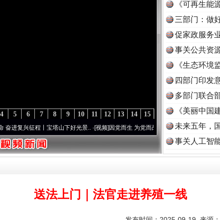
《可再生能源
三部门：做好
促家政服务业
事关公共资
《生态环境监
读
四部门印发
多部门联合部
《美丽中国建
4
5
6
7
8
9
10
11
12
13
14
15
未来五年，
程丨宝塔山下好光景..
·[视频]
因党而生 为党而战——百年“纪”事⑧加强纪律..
·[视频]
牢
事关人工智
送法上门｜法官走进养殖一线
发布时间：2025-09-19 来源