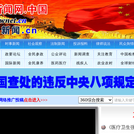
>
时事新闻
社会观察
法制新闻
投诉报料
律师说法
民众舆情
政要论坛
全民参政
公众评论
新闻调查
关注教育
中国检
国际新闻
全民康养
医药医疗
残疾人
农业农村
全球财
网络推广投稿
点击进入>>>
《医疗卫生