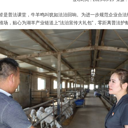
皆是普法课堂，牛羊鸣叫犹如法治回响。为进一步规范企业合法
殖场，贴心为湖羊产业链送上“法治宣传大礼包”，零距离普法护