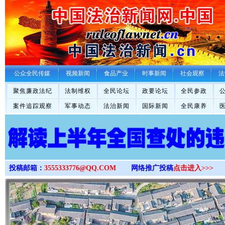
>
公众全民传媒
视频新闻
食品产业
时事新闻
社会观察
法
聚焦廉政法纪
法制维权
全民论坛
政要论坛
全民参政
案件追踪观察
军事动态
法治新闻
国际新闻
全民康养
投稿邮箱：
3555333776@QQ.COM
网络推广投稿
点击进入>>>