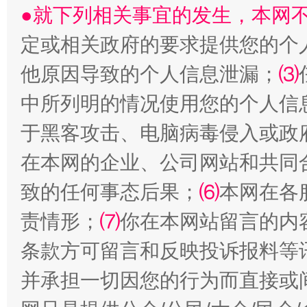
●就下列相关事宜的发生，本网
定或相关政府的要求提供您的个
他原因导致的个人信息泄漏；
⑶
揭开“小金库”的免责幌子
中所列明的情况使用您的个人信
于黑客攻击、电脑病毒侵入或政
在本网的企业、公司网站和共同
致的任何事态后果；
⑹
本网在各
责情形；
⑺
你在本网站留言的内
条款方可留言和反映投诉报料等
受贿1.44亿！段成刚被判无期
从幼儿
并承担一切因您的行为而直接或