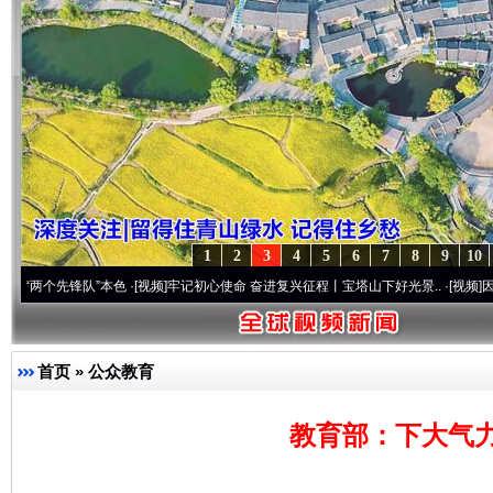
1
2
3
4
5
6
7
8
9
10
锋队”本色
·[视频]
牢记初心使命 奋进复兴征程丨宝塔山下好光景..
·[视频]
因党而生 为党
首页
»
公众教育
教育部：下大气