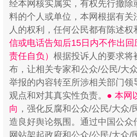
经本网核实属实，有权先行撤除
料的个人或单位，本网根据有关
扯下公款旅游的“隐身衣”
如何以同
人的权利，任何公民都有陈述权
信或电话告知后15日内不作出
责任自负）
根据投诉人的要求将
布，让相关专家和公众/公民/大
举报的内容转至所涉相关部门领
观点和对其真实性负责。
● 本
向
，强化反腐和公众/公民/大众
造良好舆论氛围。通过中国公众传
网站架起政府和公众/公民/大众