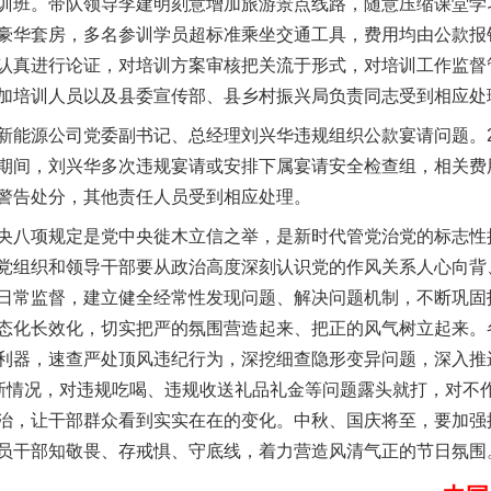
训班。带队领导李建明刻意增加旅游景点线路，随意压缩课堂学
豪华套房，多名参训学员超标准乘坐交通工具，费用均由公款报
认真进行论证，对培训方案审核把关流于形式，对培训工作监督
加培训人员以及县委宣传部、县乡村振兴局负责同志受到相应处
源公司党委副书记、总经理刘兴华违规组织公款宴请问题。20
实
一纸欠条伤亲情 巡回调解促和解..
期间，刘兴华多次违规宴请或安排下属宴请安全检查组，相关费
警告处分，其他责任人员受到相应处理。
八项规定是党中央徙木立信之举，是新时代管党治党的标志性
党组织和领导干部要从政治高度深刻认识党的作风关系人心向背
日常监督，建立健全经常性发现问题、解决问题机制，不断巩固
态化长效化，切实把严的氛围营造起来、把正的风气树立起来。
利器，速查严处顶风违纪行为，深挖细查隐形变异问题，深入推
题新情况，对违规吃喝、违规收送礼品礼金等问题露头就打，对不
治，让干部群众看到实实在在的变化。中秋、国庆将至，要加强
员干部知敬畏、存戒惧、守底线，着力营造风清气正的节日氛围
题”
法徽映军营 权益有保障