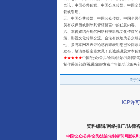
言论，中国公共传媒、中国公众传媒、中国全民传媒China
载或引用。
五、中国公共传媒、中国公众传媒、中国全民传媒China 
员有权保留或删除其管辖留言中的任意内容。
六、本传媒结合现代网络科技影视文化传媒的新
策、影视文化传媒交流。合法有效地为公众服
全民健身五年计划来了！等你上
七、参与本网发表评论感言即表明您已经阅读并
发布，敬请多提宝贵意见！真诚感谢您对本传
★★★★★
中国/公众/公共/全民/法治/法制/新闻
制作采编部/影视采编部/发布广告部/会议服务
关于
ICP许可
阿坝州三大球赛在茂县开幕
资料编辑/网络推广/法律
中国/公众/公共/全民/法治/法制/新闻网版权