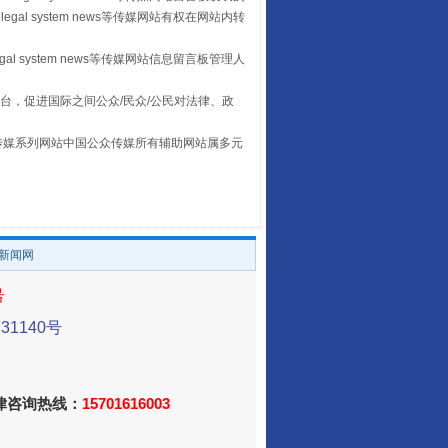
legal system news等传媒网站有权在网站内转
egal system news等传媒网站信息留言板管理人
台，促进国际之间公众/民众/公民对法律、政
让传统村落焕发生机
本传媒系列网站中国公众传媒所有辅助网站属多元
。
/新闻网
号
1140号
走走走！国家喊你健身啦
法律咨询热线：
15701616003