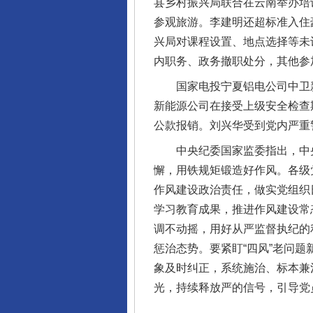
县乡村振兴局联合在云南举办培
参观旅游。李建明还超标准入住
兴局对课程设置、地点选择等未
内职务、政务撤职处分，其他参
国家电投宁夏铝电公司中卫新能
完善运行机制助力责任有效落
新能源公司在接受上级安全检查
公款报销。刘兴华受到党内严重
中央纪委国家监委指出，中央
懈，用铁规矩锻造好作风。各级
作风建设政治责任，做实党组织
学习教育成果，推进作风建设常
调不动摇，用好从严监督执纪的
惩治态势。要紧盯“四风”老问
象及时纠正，系统施治、标本兼
光，持续释放严的信号，引导党
东山县通报“牛蛙产品抗生素超标问