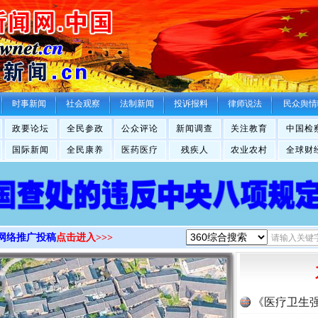
>
时事新闻
社会观察
法制新闻
投诉报料
律师说法
民众舆情
政要论坛
全民参政
公众评论
新闻调查
关注教育
中国检
国际新闻
全民康养
医药医疗
残疾人
农业农村
全球财
网络推广投稿
点击进入>>>
《医疗卫生