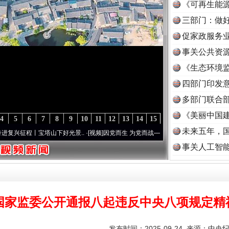
《可再生能源
三部门：做好
促家政服务业
事关公共资
《生态环境监
读
四部门印发
多部门联合部
《美丽中国建
4
5
6
7
8
9
10
11
12
13
14
15
未来五年，
丨宝塔山下好光景..
·[视频]
因党而生 为党而战——百年“纪”事⑧加强纪律..
·[视频]
牢记
事关人工智
国家监委公开通报八起违反中央八项规定精
发布时间：2025-09-24 来源：
中央