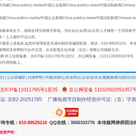
 publics media/中国公众新闻China publics news/中国法制新闻Chinese 
publics media/中国公众新闻China publics news/中国法制新闻Chinese l
媒体有生力，借助全球互联网主阵地，为社会/公众/民众/公民人才铺垫一个话语权平
务！人人都作守法公民。
场
事关残疾人未来5年
接受上述条款,如您对管理有意见请向制作采编部联系，电话：010-89525216。
媒网的支持帮助与合作交流。众全影视文化传媒（北京）有限公司独家主办 :
网 经工信部备案：京ICP备11011765号1至52，京公网安备：11011202001678号
部/代理部敬上。
我们
|
公众采编部
|
法律声明
| 中国/法制/公共/全民/公众/农业/文化/视频/检察/法院/法治
京ICP备11011765号1至35
京公网安备 11010502051457
证: 京B2-20251785
广播电视节目制作经营许可证:（京）字第3
规模最大的光氢储一体化项目
咨询专线：
010-89525216
QQ在线：3555333776 本传媒网律师团
和免责声明：