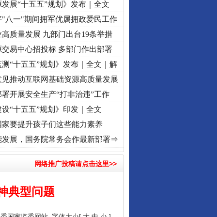
发展“十五五”规划》发布｜全文
"八一"期间拥军优属拥政爱民工作
高质量发展 九部门出台19条举措
源交易中心招投标 多部门作出部署
测“十五五”规划》发布｜全文｜解
意见推动互联网基础资源高质量发展
署开展安全生产“打非治违”工作
设“十五五”规划》印发｜全文
国家要提升孩子们这些能力素养
初心使命 奋进复兴征程丨“转折之城”激荡..
·[视频]
牢记初心使命 奋进复兴征程丨红船起
能发展，国务院常务会作最新部署⇒
网络推广投稿请点击这里>>
神典型问题
纪委国家监委网站
字体大小[
大
中
小
]