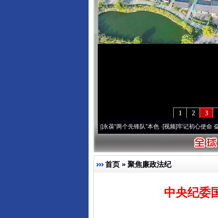
1
2
3
年 深刻改变雪域高原..
·[视频]
永葆“两个先锋队”本色
·[视频]
牢记初心使命 奋进复兴征程
首页
»
聚焦廉政法纪
中央纪委