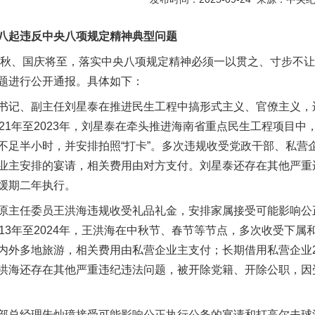
起违反中央八项规定精神典型问题
、国庆将至，落实中央八项规定精神必须一以贯之、寸步不让
题进行公开通报。具体如下：
记、副主任刘星泰在推进民生工程中搞形式主义、官僚主义，
21年至2023年，刘星泰在牵头推进海南省重点民生工程项目中
不足半小时，并安排拍照“打卡”。多次违规收受党政干部、私营
业主安排的宴请，相关费用由对方支付。刘星泰还存在其他严重
缓期二年执行。
主任委员王洪海违规收受礼品礼金，安排家属接受可能影响公
13年至2024年，王洪海在中秋节、春节等节点，多次收受下
内外多地旅游，相关费用由私营企业主支付；长期借用私营企业
洪海还存在其他严重违纪违法问题，被开除党籍、开除公职，因
总经理朱灿璋接受可能影响公正执行公务的宴请和打高尔夫球