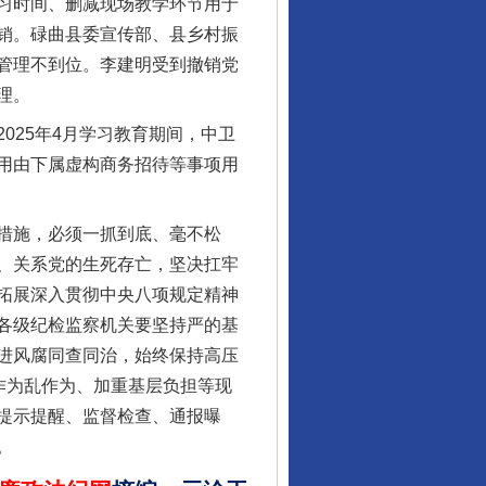
习时间、删减现场教学环节用于
销。碌曲县委宣传部、县乡村振
管理不到位。李建明受到撤销党
理。
25年4月学习教育期间，中卫
行业协会接连发公告
用由下属虚构商务招待等事项用
措施，必须一抓到底、毫不松
、关系党的生死存亡，坚决扛牢
拓展深入贯彻中央八项规定精神
各级纪检监察机关要坚持严的基
进风腐同查同治，始终保持高压
作为乱作为、加重基层负担等现
提示提醒、监督检查、通报曝
。
让核能赋能千行百业