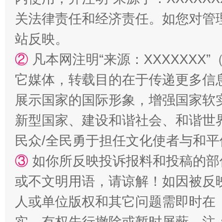
关法律责任和经济责任。如您对管
站反映。
②
凡本网注明“来源：XXXXXX
国家大学科技园优化重塑工作
它媒体，转载目的在于传递更多信
展示国家的国际形象，增强国家软
新型国家、建设和谐社会、和谐世界
民众/全民勇于担任文化使者与和
③
如你所反映投诉报料和投稿的部
或不文明用语，请谅解！如因被反
扯下公款旅游的“隐身衣”
如何以同
人或单位版权和其它问题需即时在
实，有权先行撤除或暂时屏蔽。注