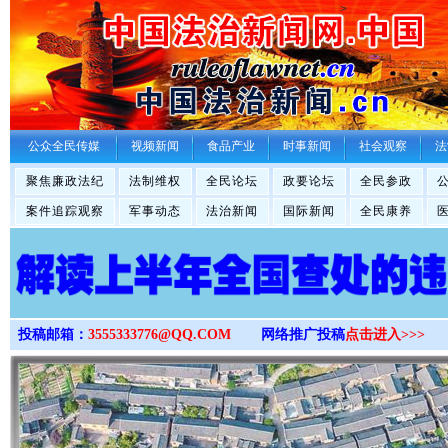
>
公众全民传媒
视频新闻
食品产业
时事新闻
社会观察
法
聚焦廉政法纪
法制维权
全民论坛
政要论坛
全民参政
案件追踪观察
军事动态
法治新闻
国际新闻
全民康养
投稿邮箱：
3555333776@QQ.COM
网络推广投稿
点击进入>>>