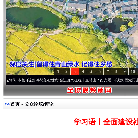
1
2
3
4
5
6
7
8
9
10
本色
·[视频]
牢记初心使命 奋进复兴征程丨宝塔山下好光景..
·[视频]
因党而生 为党而战—
首页
»
公众论坛/评论
学习语丨全面建设