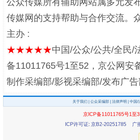
公众传媒所有辅助网站属多元发
传媒网的支持帮助与合作交流。
完善运行机制助力责任有效落实
一纸欠条
主办 :
★★★★★
中国/公众/公共/全民/
备11011765号1至52，京公网安备：
制作采编部/影视采编部/发布广告
关于我们
|
公众采编部
|
法律声明
| 中国
东山县通报“牛蛙产品抗生素超标问题”
法
京ICP备11011765号1至3
ICP许可证: 京B2-20251785
广