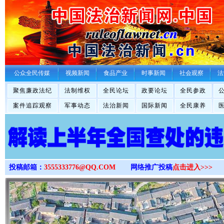
>
公众全民传媒
视频新闻
食品产业
时事新闻
社会观察
法
聚焦廉政法纪
法制维权
全民论坛
政要论坛
全民参政
案件追踪观察
军事动态
法治新闻
国际新闻
全民康养
投稿邮箱：
3555333776@QQ.COM
网络推广投稿
点击进入>>>