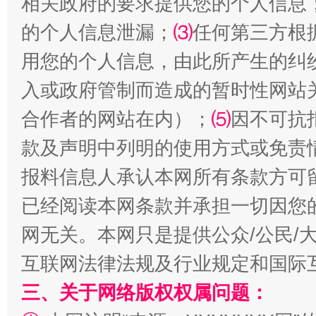
相关政府的要求提供您的个人信息
的个人信息泄漏；
⑶
任何第三方根
用您的个人信息，由此所产生的纠
入或政府管制而造成的暂时性网站
受贿1.44亿！段成刚被判无期
从幼儿
合作者的网站在内）；
⑸
因不可抗
款及声明中列明的使用方式或免责
报料信息人承认本网所有条款方可
已经阅读本网条款并承担一切因您
网无关。本网只是提供公众/公民/
互联网法律法规及行业规定和国际
三、关于网络版权权属问题：
全民健身五年计划来了！等你上场