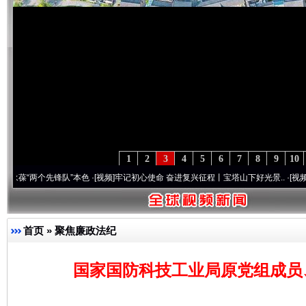
1
2
3
4
5
6
7
8
9
10
两个先锋队”本色
·[视频]
牢记初心使命 奋进复兴征程丨宝塔山下好光景..
·[视频]
因党而生
首页
»
聚焦廉政法纪
国家国防科技工业局原党组成员