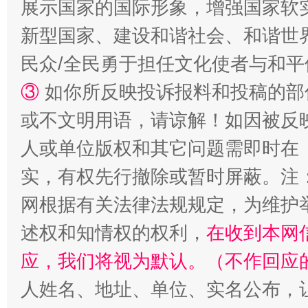
展示国家的国际形象，增强国家软
新型国家、建设和谐社会、和谐世界
国家大学科技园优化重塑工作
民众/全民勇于担任文化使者与和
③
如你所反映投诉报料和投稿的部
或不文明用语，请谅解！如因被反
人或单位版权和其它问题需即时在
实，有权先行撤除或暂时屏蔽。注
网根据有关法律法规规定，为维护
扯下公款旅游的“隐身衣”
如何以同
述权和知情权的权利，
在收到本网
应，我们将视为默认。（不作回应
人姓名、地址、单位、实名公布，让