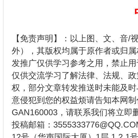
完善运行机制助力责任有效落实
一纸欠条
【免责声明】：以上图、文、音/
外），其版权均属于原作者或归属
发推广仅供学习参考之用，禁止用
仅供交流学习了解法律、法规、政
权，部分文章转发推送时未能及时
东山县通报“牛蛙产品抗生素超标问题”
法
意侵犯到您的权益烦请告知本网制作采编
GAN160003，请联系我们将立即删
投稿邮箱：3555333776@QQ
12号（华声国际大厦）1层 1 2