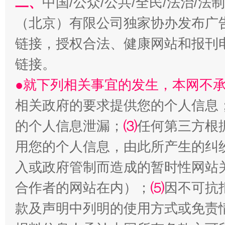
二、
中国/公众/公共/全民/法治/
（北京）有限公司独家协办发布广
链接，授权合法、健康网站和报刊
全民健身五年计划来了！等你上场
链接。
●就下列相关事宜的发生，本网不
相关政府的要求提供您的个人信息
的个人信息泄漏；
⑶
任何第三方根
用您的个人信息，由此所产生的纠
入或政府管制而造成的暂时性网站
合作者的网站在内）；
⑸
因不可抗
阿坝州三大球赛在茂县开幕
规模最
款及声明中列明的使用方式或免责