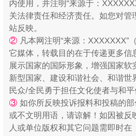
内使用，并注明“来源于：XXXXX
扯下公款旅游的“隐身衣”
如何以同
关法律责任和经济责任。如您对管
站反映。
②
凡本网注明“来源：XXXXXX
它媒体，转载目的在于传递更多信
展示国家的国际形象，增强国家软
新型国家、建设和谐社会、和谐世界
“蜀中异人”王建安的艺术幻境
民众/全民勇于担任文化使者与和
③
如你所反映投诉报料和投稿的部
或不文明用语，请谅解！如因被反
人或单位版权和其它问题需即时在