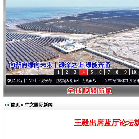
1
2
3
4
5
6
7
8
9
10
丨宝塔山下好光景..
·[视频]
因党而生 为党而战——百年“纪”事⑧加强纪律..
·[视频]
牢记
首页
»
中文国际新闻
王毅出席蓝厅论坛