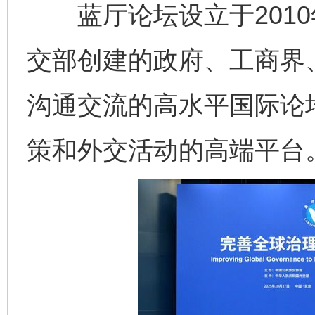
蓝厅论坛设立于2010年
交部创建的政府、工商界
沟通交流的高水平国际论
完善运行机制助力责任有效落实
一纸欠条
策和外交活动的高端平台
东山县通报“牛蛙产品抗生素超标问题”
法