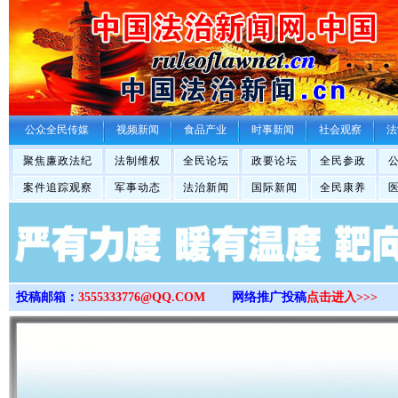
>
公众全民传媒
视频新闻
食品产业
时事新闻
社会观察
法
聚焦廉政法纪
法制维权
全民论坛
政要论坛
全民参政
案件追踪观察
军事动态
法治新闻
国际新闻
全民康养
投稿邮箱：
3555333776@QQ.COM
网络推广投稿
点击进入>>>