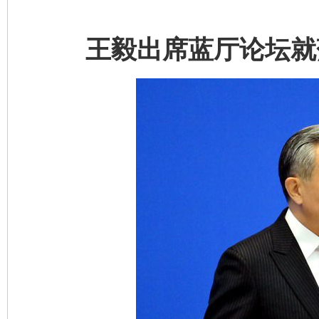
王毅出席蓝厅论坛就落