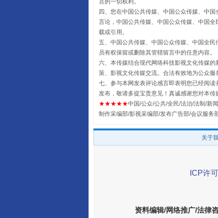
言的一切权利。
四、您在中国公共传媒、中国公众传媒、中国全民传媒Chin
言论，中国公共传媒、中国公众传媒、中国全民传媒China
载或引用。
五、中国公共传媒、中国公众传媒、中国全民传媒China 
员有权保留或删除其管辖留言中的任意内容。
六、本传媒结合现代网络科技影视文化传媒的新
策、影视文化传媒交流。合法有效地为公众服
事关残疾人未来5年
七、参与本网发表评论感言即表明您已经阅读并
发布，敬请多提宝贵意见！真诚感谢您对本传
★★★★★
中国/公众/公共/全民/法治/法制/新闻
制作采编部/影视采编部/发布广告部/会议服务
关于
ICP许可
规模最大的光氢储一体化项目
资料编辑/网络推广/法律