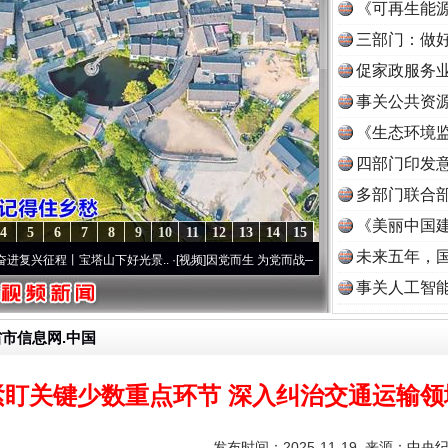
《可再生能源
三部门：做好
促家政服务业
事关公共资
《生态环境监
读
四部门印发
多部门联合部
《美丽中国建
4
5
6
7
8
9
10
11
12
13
14
15
未来五年，
程丨宝塔山下好光景..
·[视频]
因党而生 为党而战——百年“纪”事⑧加强纪律..
·[视频]
牢
事关人工智
省市信息网.中国
紧盯关键少数重点环节 深入纠治交通运输领
发布时间：2025-11-19 来源：
中央