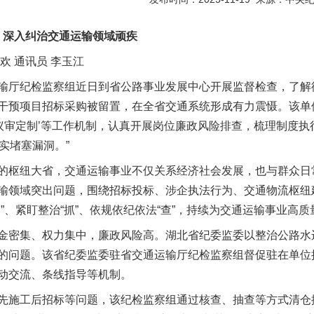
深入纠治交通运输领域顽疾
 通讯员 李玉江
厅纪检监察组近日到省公路事业发展中心开展监督检查，了解
干预项目招标采购被留置，在全省交通系统形成有力震慑。该单
’‘会议审定制’等工作机制，认真开展岗位廉政风险排查，梳理制度
实堵塞漏洞。”
枢纽大省，交通运输事业不仅关系经济社会发展，也与群众日
输领域突出问题，围绕招标投标、涉企执法行为、交通物流枢纽建
”、紧盯整治“抓”、依规依纪依法“查”，持续为交通运输事业高
密集、权力集中，廉政风险高。湖北省纪委监委以整治公路水
的问题。该省纪委监委驻省交通运输厅纪检监察组督促驻在单位
动交流、条线指导等机制。
施工后招标等问题，该纪检监察组通过核查、抽查等方式清仓排