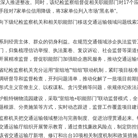
续深入推进整改。同时，该纪检监察组督促相关职能部门对17个
段对7家单位信用降级，将3家单位列入市场“黑名单”。
级纪检监察机关和相关职能部门移送交通运输领域问题线索35
到经营主体、群众的切身利益。在规范交通领域涉企执法监管
门，归集梳理信访举报、执法案卷、复议诉讼、社会监督等渠道
实
行业协会接连发公告
开展精准监督，督促职能部门加强助企惠民服务，推动交通运输
检监察机关充分运用“室组地”“组组”联动机制，紧盯项目核
调研督导和监督检查，开列问题清单，推动化解了一批项目前期
形式主义官僚主义、以权谋私、贪污受贿等问题，依规依纪依法
特钢物流园建设，采取“室组地+职能部门”联动监督模式，全
题根源、分类施策等方式，实时动态跟进，监督工作覆盖项目建
察机关把交通运输领域整治与完善制度、促进治理贯通起来。
交通运输厅组织开展警示教育，通过查找廉政风险点，制定防控
该省交通运输厅新增、修订和出台10项相关制度机制和政策措施
让核能赋能千行百业