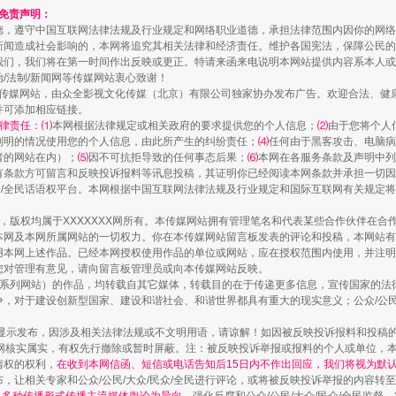
和免责声明：
德，遵守中国互联网法律法规及行业规定和网络职业道德，承担法律范围内因你的网络
新闻造成社会影响的，本网将追究其相关法律和经济责任。维护各国宪法，保障公民的
我们，我们将在第一时间作出反映或更正。特请来函来电说明本网站提供内容系本人或
治/法制/新闻网等传媒网站衷心致谢！
新闻网等传媒网站，由众全影视文化传媒（北京）有限公司独家协办发布广告。欢迎合法、
并可添加相应链接。
律责任：⑴
本网根据法律规定或相关政府的要求提供您的个人信息；
⑵
由于您将个人
列明的情况使用您的个人信息，由此所产生的纠纷责任；
⑷
任何由于黑客攻击、电脑病
者的网站在内）；
⑸
因不可抗拒导致的任何事态后果；
⑹
本网在各服务条款及声明中列
有条款方可留言和反映投诉报料等讯息投稿，其证明你已经阅读本网条款并承担一切因
民众/全民话语权平台。本网根据中国互联网法律法规及行业规定和国际互联网有关规定
山西：不断增强治理腐败综合效能
作品，版权均属于XXXXXXX网所有。本传媒网站拥有管理笔名和代表某些合作伙伴在
本网及本网所属网站的一切权力。你在本传媒网站留言板发表的评论和投稿，本网站有
本网上述作品。已经本网授权使用作品的单位或网站，应在授权范围内使用，并注明“来
您对管理有意见，请向留言板管理员或向本传媒网站反映。
本传媒系列网站）的作品，均转载自其它媒体，转载目的在于传递更多信息，宣传国家的
，对于建设创新型国家、建设和谐社会、和谐世界都具有重大的现实意义；公众/公民/
显示发布，因涉及相关法律法规或不文明用语，请谅解！如因被反映投诉报料和投稿
网核实属实，有权先行撤除或暂时屏蔽。注：被反映投诉举报或报料的个人或单位，
情权的权利，
在收到本网信函、短信或电话告知后15日内不作出回应，我们将视为默
，让相关专家和公众/公民/大众/民众/全民进行评论，或将被反映投诉举报的内容转