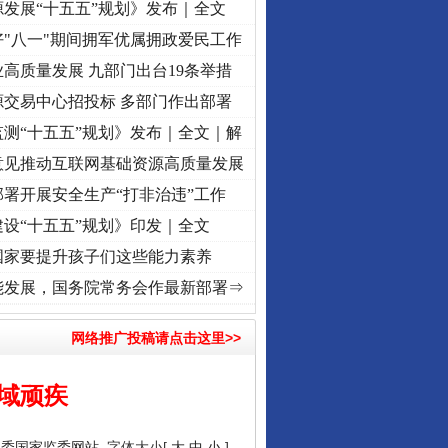
发展“十五五”规划》发布｜全文
"八一"期间拥军优属拥政爱民工作
高质量发展 九部门出台19条举措
源交易中心招投标 多部门作出部署
测“十五五”规划》发布｜全文｜解
意见推动互联网基础资源高质量发展
署开展安全生产“打非治违”工作
设“十五五”规划》印发｜全文
国家要提升孩子们这些能力素养
记初心使命 奋进复兴征程丨“转折之城”激荡..
·[视频]
牢记初心使命 奋进复兴征程丨红船起
能发展，国务院常务会作最新部署⇒
网络推广投稿请点击这里>>
域顽疾
纪委国家监委网站
字体大小[
大
中
小
]