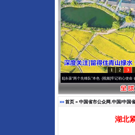
1
2
3
年 深刻改变雪域高原..
·[视频]
永葆“两个先锋队”本色
·[视频]
牢记初心使命 奋进复兴征
首页
»
中国省市公众网.中国/中国
湖北