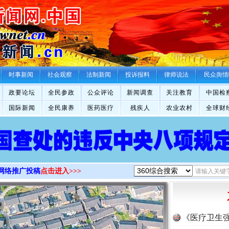
>
时事新闻
社会观察
法制新闻
投诉报料
律师说法
民众舆情
政要论坛
全民参政
公众评论
新闻调查
关注教育
中国检
国际新闻
全民康养
医药医疗
残疾人
农业农村
全球财
网络推广投稿
点击进入>>>
《医疗卫生