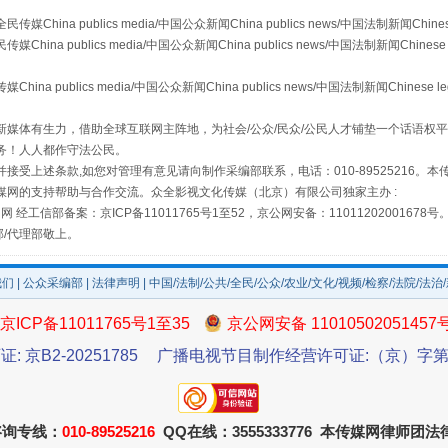
a publics media/中国公众新闻China publics news/中国法制新闻Chinese
 publics media/中国公众新闻China publics news/中国法制新闻Chinese 
publics media/中国公众新闻China publics news/中国法制新闻Chinese l
媒体有生力，借助全球互联网主阵地，为社会/公众/民众/公民人才铺垫一个话语权平
务！人人都作守法公民。
让传统村落焕发生机
接受上述条款,如您对管理有意见请向制作采编部联系，电话：010-89525216。
媒网的支持帮助与合作交流。众全影视文化传媒（北京）有限公司独家主办 :
网 经工信部备案：京ICP备11011765号1至52，京公网安备：11011202001678号
部/代理部敬上。
我们
|
公众采编部
|
法律声明
| 中国/法制/公共/全民/公众/农业/文化/视频/检察/法院/法治
京ICP备11011765号1至35
京公网安备 11010502051457
证: 京B2-20251785
广播电视节目制作经营许可证:（京）字第3
走走走！国家喊你健身啦
咨询专线：
010-89525216
QQ在线：3555333776 本传媒网律师团