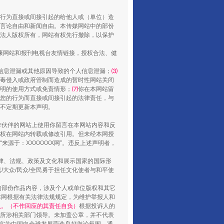
行为直接或间接引起的给他人或（单位）造
言论自由和新闻自由。本传媒网站中的部份
法人版权所有，网站有权先行撤除，以保护
健康网站和报刊电视台友情链接，授权合法、健
信息泄漏或其他原因导致的个人信息泄漏；
⑶
毒侵入或政府管制而造成的暂时性网站关闭
明的使用方式或免责情形；
⑺
你在本网站留
您的行为而直接或间接引起的法律责任，与
将不定期更新本声明。
扯下公款旅游的“隐身衣”
合作伙伴的网站上使用你留言在本网站内容和反
权在网站内转载或修改引用。但未经本网授
源于：XXXXXXX网”。违反上述声明者，
法律、法规、政策及文化和展示国家的国际形
大众/民众/全民勇于担任文化使者与和平使
的部份作品内容，涉及个人或单位版权和其它
本网根据有关法律法规规定，为维护举报人和
认。（不作回应的其责任自负）
根据投诉人的
至所涉相关部门领导。未加盖公章，并不代表