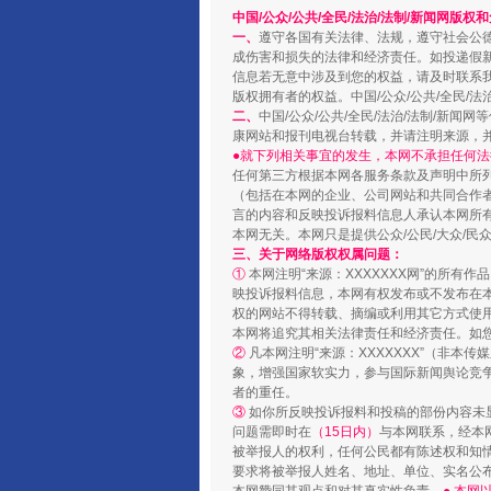
中国/公众/公共/全民/法治/法制/新闻网版权
一、
遵守各国有关法律、法规，遵守社会公
成伤害和损失的法律和经济责任。如投递假
信息若无意中涉及到您的权益，请及时联系
版权拥有者的权益。中国/公众/公共/全民/法
二、
中国/公众/公共/全民/法治/法制/
康网站和报刊电视台转载，并请注明来源，
●就下列相关事宜的发生，本网不承担任何法
任何第三方根据本网各服务条款及声明中所
（包括在本网的企业、公司网站和共同合作
言的内容和反映投诉报料信息人承认本网所
本网无关。本网只是提供公众/公民/大众/
三、关于网络版权权属问题：
镜头丨大暑三秋近
①
本网注明“来源：XXXXXXX网”的所有
映投诉报料信息，本网有权发布或不发布在
权的网站不得转载、摘编或利用其它方式使用
本网将追究其相关法律责任和经济责任。如
②
凡本网注明“来源：XXXXXXX”（非
象，增强国家软实力，参与国际新闻舆论竞争
者的重任。
③
如你所反映投诉报料和投稿的部份内容未
问题需即时在
（15日内）
与本网联系，经本
被举报人的权利，任何公民都有陈述权和知
要求将被举报人姓名、地址、单位、实名公布