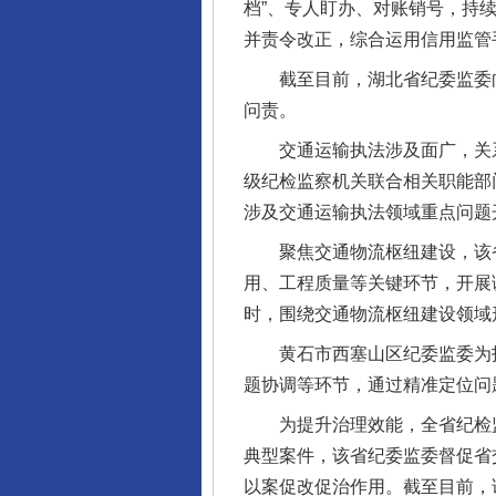
档”、专人盯办、对账销号，持
并责令改正，综合运用信用监管手
截至目前，湖北省纪委监委向下
问责。
交通运输执法涉及面广，关系
级纪检监察机关联合相关职能部
完善运行机制助力责任有效落
涉及交通运输执法领域重点问题
聚焦交通物流枢纽建设，该省纪
用、工程质量等关键环节，开展
时，围绕交通物流枢纽建设领域
黄石市西塞山区纪委监委为护航
题协调等环节，通过精准定位问
为提升治理效能，全省纪检监
典型案件，该省纪委监委督促省
以案促改促治作用。截至目前，
法徽映军营 权益有保障