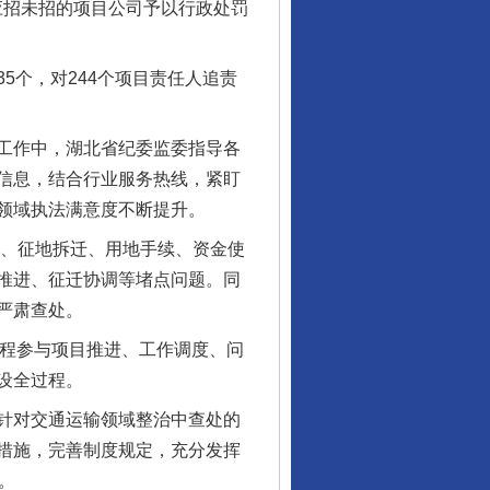
应招未招的项目公司予以行政处罚
个，对244个项目责任人追责
工作中，湖北省纪委监委指导各
信息，结合行业服务热线，紧盯
东山县通报“牛蛙产品抗生素超标问题”
领域执法满意度不断提升。
准、征地拆迁、用地手续、资金使
推进、征迁协调等堵点问题。同
严肃查处。
程参与项目推进、工作调度、问
设全过程。
针对交通运输领域整治中查处的
措施，完善制度规定，充分发挥
。
千年窑火 生生不息