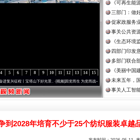
《可再生能源
三部门：做好
促家政服务业
事关公共资
《生态环境监
读
四部门印发
多部门联合部
《美丽中国建
4
5
6
7
8
9
10
11
12
13
14
15
未来五年，
征程丨宝塔山下好光景..
·[视频]
因党而生 为党而战——百年“纪”事⑧加强纪律..
·[视频]
事关人工智
争到2028年培育不少于25个纺织服装卓越
发布时间：2026-05-11 