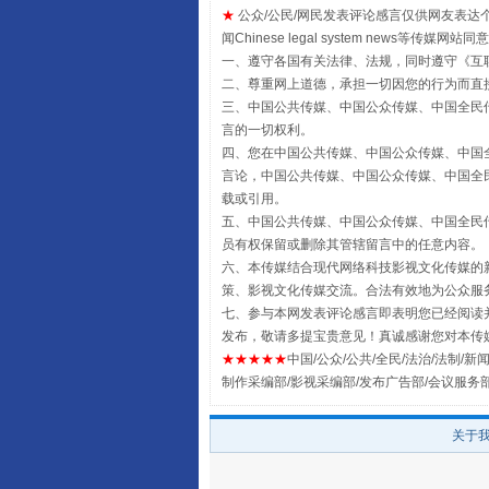
★
公众/公民/网民发表评论感言仅供网友表达个人看法
闻Chinese legal system new
受贿1.44亿！段成刚被判无期
一、遵守各国有关法律、法规，同时遵守《
互
二、尊重网上道德，承担一切因您的行为而直
三、中国公共传媒、中国公众传媒、中国全民传媒China 
言的一切权利。
四、您在中国公共传媒、中国公众传媒、中国全民传媒Chin
言论，中国公共传媒、中国公众传媒、中国全民传媒China
载或引用。
五、中国公共传媒、中国公众传媒、中国全民传媒China 
员有权保留或删除其管辖留言中的任意内容。
六、本传媒结合现代网络科技影视文化传媒的新
策、影视文化传媒交流。合法有效地为公众服
七、参与本网发表评论感言即表明您已经阅读并
发布，敬请多提宝贵意见！真诚感谢您对本传
全民健身五年计划来了！等你上
★★★★★
中国/公众/公共/全民/法治/法制/新闻
制作采编部/影视采编部/发布广告部/会议服务
关于