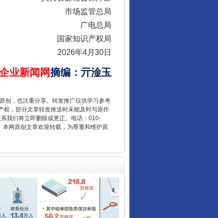
市场监管总局
广电总局
国家知识产权局
2026年4月30日
企业新闻网
摘编
：
亓淦玉
让核能赋能千行百业
重原创，也注重分享。转发推广仅供学习参考
产权，部分文章转发推送时未能及时与原作
联系我们将立即删除或更正。电话：010-
2 1号。本网原创文章欢迎转载，为尊重和维护原
从数据变化看反腐深化