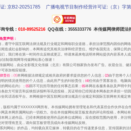
证: 京B2-20251785
广播电视节目制作经营许可证:（京）字第3
咨询专线：
010-89525216
QQ在线：3555333776 本传媒网律师团
规模最大的光氢储一体化项目
和免责声明：
德，遵守中国互联网法律法规及行业规定和网络职业道德，承担法律范围内因你的网络
新闻造成社会影响的，本网将追究其相关法律和经济责任。维护各国宪法，保障公民的
我们，我们将在第一时间作出反映或更正。特请来函来电说明本网站提供内容系本人或
治/法制/新闻网等传媒网站衷心致谢！
新闻网等传媒网站，由众全影视文化传媒（北京）有限公司独家协办发布广告。欢迎合法、
并可添加相应链接。
律责任：⑴
本网根据法律规定或相关政府的要求提供您的个人信息；
⑵
由于您将个人
列明的情况使用您的个人信息，由此所产生的纠纷责任；
⑷
任何由于黑客攻击、电脑病
者的网站在内）；
⑸
因不可抗拒导致的任何事态后果；
⑹
本网在各服务条款及声明中列
有条款方可留言和反映投诉报料等讯息投稿，其证明你已经阅读本网条款并承担一切因
民众/全民话语权平台。本网根据中国互联网法律法规及行业规定和国际互联网有关规定
作品，版权均属于XXXXXXX网所有。本传媒网站拥有管理笔名和代表某些合作伙伴在
本网及本网所属网站的一切权力。你在本传媒网站留言板发表的评论和投稿，本网站有
镜头丨大暑三秋近
本网上述作品。已经本网授权使用作品的单位或网站，应在授权范围内使用，并注明“来
您对管理有意见，请向留言板管理员或向本传媒网站反映。
本传媒系列网站）的作品，均转载自其它媒体，转载目的在于传递更多信息，宣传国家的