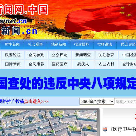
>
时事新闻
社会观察
法制新闻
投诉报料
律师说法
民众舆情
政要论坛
全民参政
公众评论
新闻调查
关注教育
中国检
国际新闻
全民康养
医药医疗
残疾人
农业农村
全球财
网络推广投稿
点击进入>>>
《医疗卫生