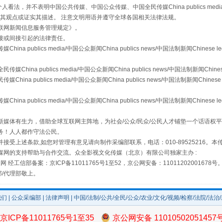
，并不表明中国公共传媒、中国公众传媒、中国全民传媒China publics media/中国公
s等传媒网站同意其观点或证实其描述。 注意文明用语并遵守全球各国相关法律法规。
从幼儿园到大学，有这些资助
联网新闻信息服务管理规定
》。
接或间接引起的法律责任。
publics media/中国公众新闻China publics news/中国法制新闻Chinese l
a publics media/中国公众新闻China publics news/中国法制新闻Chinese
 publics media/中国公众新闻China publics news/中国法制新闻Chinese 
publics media/中国公众新闻China publics news/中国法制新闻Chinese l
媒体有生力，借助全球互联网主阵地，为社会/公众/民众/公民人才铺垫一个话语权平
务！人人都作守法公民。
接受上述条款,如您对管理有意见请向制作采编部联系，电话：010-89525216。
媒网的支持帮助与合作交流。众全影视文化传媒（北京）有限公司独家主办 :
场
事关残疾人未来5年
网 经工信部备案：京ICP备11011765号1至52，京公网安备：11011202001678号
部/代理部敬上。
我们
|
公众采编部
|
法律声明
| 中国/法制/公共/全民/公众/农业/文化/视频/检察/法院/法治
京ICP备11011765号1至35
京公网安备 11010502051457