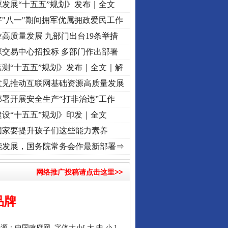
发展“十五五”规划》发布｜全文
"八一"期间拥军优属拥政爱民工作
高质量发展 九部门出台19条举措
源交易中心招投标 多部门作出部署
测“十五五”规划》发布｜全文｜解
意见推动互联网基础资源高质量发展
署开展安全生产“打非治违”工作
设“十五五”规划》印发｜全文
国家要提升孩子们这些能力素养
牢记初心使命 奋进复兴征程丨“转折之城”激荡..
·[视频]
牢记初心使命 奋进复兴征程丨红船
能发展，国务院常务会作最新部署⇒
网络推广投稿请点击这里>>
品牌
来源：
中国政府网
字体大小[
大
中
小
]