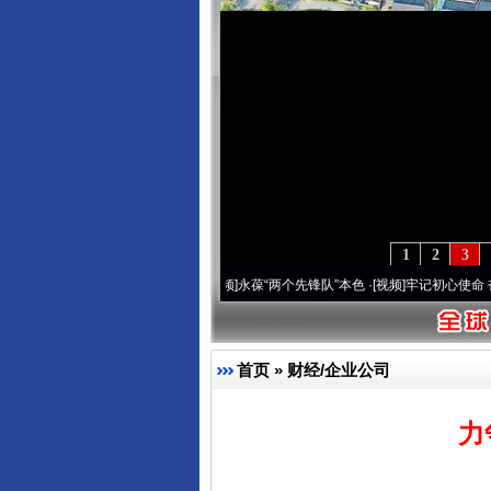
1
2
3
周年 深刻改变雪域高原..
·[视频]
永葆“两个先锋队”本色
·[视频]
牢记初心使命 奋进复兴
首页
»
财经/企业公司
力