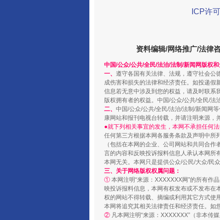
ICP许可
资料编辑/网络推广/法律
阿坝州三大球赛在茂县开幕
中国/公众/公共/全民/法治/法制/新闻网版权
一、
遵守各国有关法律、法规，遵守社会公
成伤害和损失的法律和经济责任。如投递假
信息若无意中涉及到您的权益，请及时联系
版权拥有者的权益。中国/公众/公共/全民/法
二、
中国/公众/公共/全民/法治/法制/
康网站和报刊电视台转载，并请注明来源，
●就下列相关事宜的发生，本网不承担任何法
任何第三方根据本网各服务条款及声明中所
（包括在本网的企业、公司网站和共同合作
言的内容和反映投诉报料信息人承认本网所
本网无关。本网只是提供公众/公民/大众/
三、关于网络版权权属问题：
①
本网注明“来源：XXXXXXX网”的所有
映投诉报料信息，本网有权发布或不发布在
国家大学科技园优化重塑工作
权的网站不得转载、摘编或利用其它方式使用
本网将追究其相关法律责任和经济责任。如
②
凡本网注明“来源：XXXXXXX”（非