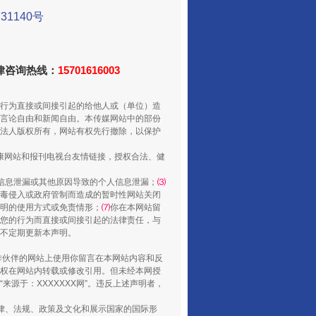
1140号
法律咨询热线：
15701616003
走走走！国家喊你健身啦
行为直接或间接引起的给他人或（单位）造
言论自由和新闻自由。本传媒网站中的部份
法人版权所有，网站有权先行撤除，以保护
健康网站和报刊电视台友情链接，授权合法、健
信息泄漏或其他原因导致的个人信息泄漏；
⑶
毒侵入或政府管制而造成的暂时性网站关闭
明的使用方式或免责情形；
⑺
你在本网站留
您的行为而直接或间接引起的法律责任，与
将不定期更新本声明。
合作伙伴的网站上使用你留言在本网站内容和反
权在网站内转载或修改引用。但未经本网授
山西：不断增强治理腐败综合效能
源于：XXXXXXX网”。违反上述声明者，
法律、法规、政策及文化和展示国家的国际形