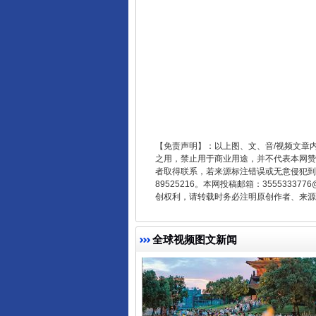
东山县通报“牛蛙产品抗生素超标问
【免责声明】：以上图、文、音/视频文章
之用，禁止用于商业用途，并不代表本网赞
者取得联系，若来源标注错误或无意侵犯到您的
89525216。本网投稿邮箱：355533
创权利，请转载时务必注明原创作者、来源：
全球视频图文新闻
千年窑火 生生不息