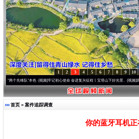
1
2
3
4
5
6
7
8
9
10
先锋队”本色
·[视频]
牢记初心使命 奋进复兴征程丨宝塔山下好光景..
·[视频]
因党而生 为党
首页
»
案件追踪调查
你的蓝牙耳机正