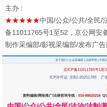
主办 :
完善运行机制助力责任有效落实
一纸欠条
★★★★★
中国/公众/公共/全民/
备11011765号1至52，京公网安备：
制作采编部/影视采编部/发布广告
关于我们
|
公众采编部
|
法律声明
| 中国
京ICP备11011765号1至3
ICP许可证: 京B2-20251785
广
东山县通报“牛蛙产品抗生素超标问题”
法
资料编辑/网络推广/法律咨询专线：
010-89525216
QQ
中国/公众/公共/全民/法治/法