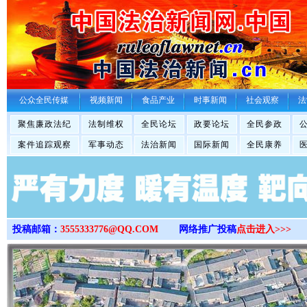
>
公众全民传媒
视频新闻
食品产业
时事新闻
社会观察
法
聚焦廉政法纪
法制维权
全民论坛
政要论坛
全民参政
案件追踪观察
军事动态
法治新闻
国际新闻
全民康养
投稿邮箱：
3555333776@QQ.COM
网络推广投稿
点击进入>>>