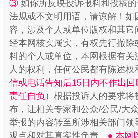
③
如你所反映投诉报料和投稿的
法规或不文明用语，请谅解！如
容，涉及个人或单位版权和其它
经本网核实属实，有权先行撤除
料的个人或单位，本网根据有关
人的权利，任何公民都有陈述权
“蜀中异人”王建安的艺术幻境
信或电话告知后15日内不作出
责任自负）
根据投诉人的要求将
布，让相关专家和公众/公民/大
举报的内容转至所涉相关部门领
观点和对其真实性负责。
● 本