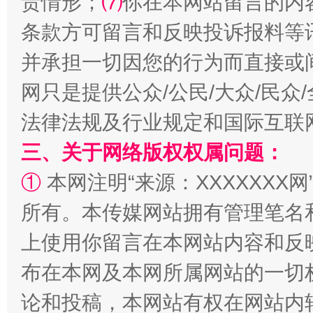
责情形；
⑺
你在本网站留言的内
条款方可留言和反映投诉报料等
全民健身五年计划来了！等你上场
并承担一切因您的行为而直接或
网只是提供公众/公民/大众/民
法律法规及行业规定和国际互联
三、关于网络版权权属问题：
①
本网注明“来源：XXXXXXX网
所有。本传媒网站拥有管理笔名
阿坝州三大球赛在茂县开幕
规模最
上使用你留言在本网站内容和反
布在本网及本网所属网站的一切
论和投稿，本网站有权在网站内