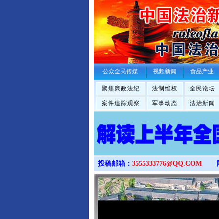
公众全民传媒
视频新闻
食品产业
聚焦廉政法纪
法制维权
全民论坛
案件追踪观察
军事动态
法治新闻
投稿邮箱：
3555333776@QQ.COM