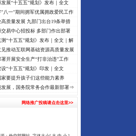
发展“十五五”规划》发布｜全文
"八一"期间拥军优属拥政爱民工作
高质量发展 九部门出台19条举措
源交易中心招投标 多部门作出部署
测“十五五”规划》发布｜全文｜解
意见推动互联网基础资源高质量发展
署开展安全生产“打非治违”工作
设“十五五”规划》印发｜全文
国家要提升孩子们这些能力素养
进复兴征程丨“转折之城”激荡..
·[视频]
牢记初心使命 奋进复兴征程丨红船起航处 潮起..
能发展，国务院常务会作最新部署⇒
网络推广投稿请点击这里>>
来源：
外交部网站
字体大小[
大
中
小
]