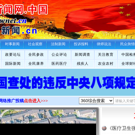
>
时事新闻
社会观察
法制新闻
投诉报料
律师说法
民众舆情
政要论坛
全民参政
公众评论
新闻调查
关注教育
中国检
国际新闻
全民康养
医药医疗
残疾人
农业农村
全球财
网络推广投稿
点击进入>>>
《医疗卫生