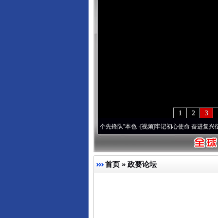
1
2
3
域高原..
·[视频]
永葆“两个先锋队”本色
·[视频]
牢记初心使命 奋进复兴征程丨宝塔山下好
首页
»
政要论坛