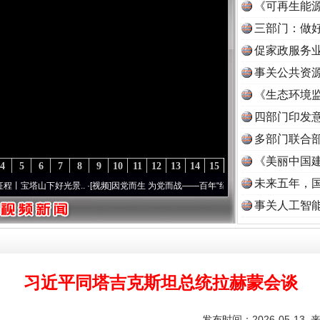
《可再生能源
三部门：做好
促家政服务业
事关公共资
《生态环境监
读
四部门印发
多部门联合部
《美丽中国建
4
5
6
7
8
9
10
11
12
13
14
15
未来五年，
光景..
·[视频]
因党而生 为党而战——百年“纪”事⑧加强纪律..
·[视频]
牢记初心使命 奋
事关人工智
习近平同塔吉克斯坦总统拉赫蒙会谈
发布时间：2026-05-13 