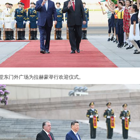
东门外广场为拉赫蒙举行欢迎仪式。
实
一纸欠条伤亲情 巡回调解促和解..