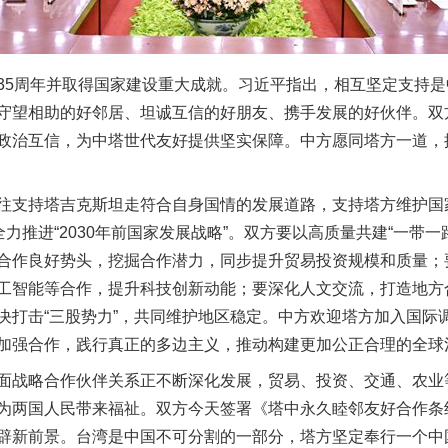
5周年并取得国家建设重大成就。习近平指出，相互坚定支持是
守望相助的好邻居、坦诚互信的好朋友、携手发展的好伙伴。双
政治互信，为中塔世代友好提供坚实保障。中方愿同塔方一道，
支持塔吉克斯坦走符合自身国情的发展道路，支持塔方维护国
全力推进“2030年前国家发展战略”。双方要以高质量共建“一带
合作良好势头，挖掘合作潜力，同步提升贸易投资规模和质量；
工智能等合作，提升科技创新动能；要深化人文交流，打造地方
决打击“三股势力”，共同维护地区稳定。中方欢迎塔方加入国际
加强合作，践行真正的多边主义，推动构建更加公正合理的全球
战略合作伙伴关系正不断深化发展，贸易、投资、交通、农业
为两国人民带来福祉。双方今天签署《塔中永久睦邻友好合作条
辟新前景。台湾是中国不可分割的一部分，塔方坚定奉行一个中