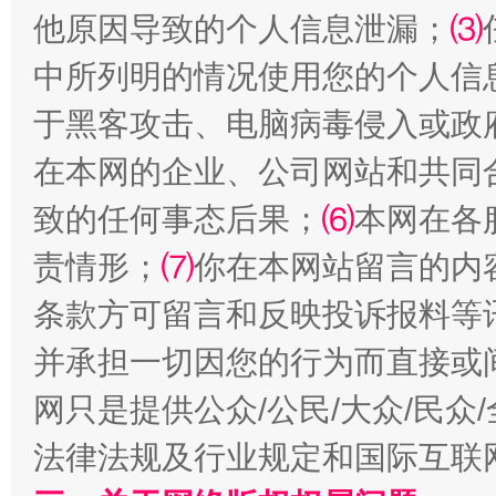
受贿1.44亿！段成刚被判无期
从幼儿
他原因导致的个人信息泄漏；
⑶
中所列明的情况使用您的个人信
于黑客攻击、电脑病毒侵入或政
在本网的企业、公司网站和共同
致的任何事态后果；
⑹
本网在各
责情形；
⑺
你在本网站留言的内
条款方可留言和反映投诉报料等
全民健身五年计划来了！等你上场
并承担一切因您的行为而直接或
网只是提供公众/公民/大众/民
法律法规及行业规定和国际互联