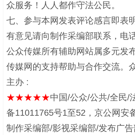
众服务！人人都作守法公民。
“蜀中异人”王建安的艺术幻境
七、参与本网发表评论感言即表明
有意见请向制作采编部联系，电话：0
公众传媒所有辅助网站属多元发
传媒网的支持帮助与合作交流。
主办 :
完善运行机制助力责任有效落实
一纸欠条
★★★★★
中国/公众/公共/全民/
备11011765号1至52，京公网安备：
制作采编部/影视采编部/发布广告