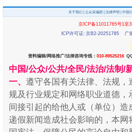
关于我们
|
公众采编部
|
法律声明
| 中国
京ICP备11011765号1至3
东山县通报“牛蛙产品抗生素超标问题”
法
ICP许可证: 京B2-20251785
广
资料编辑/网络推广/法律咨询专线：
010-89525216
QQ
中国/公众/公共/全民/法治/法
一、
遵守各国有关法律、法规，
规及行业规定和网络职业道德，
间接引起的给他人或（单位）造
千年窑火 生生不息
一
递假新闻造成社会影响的，本网