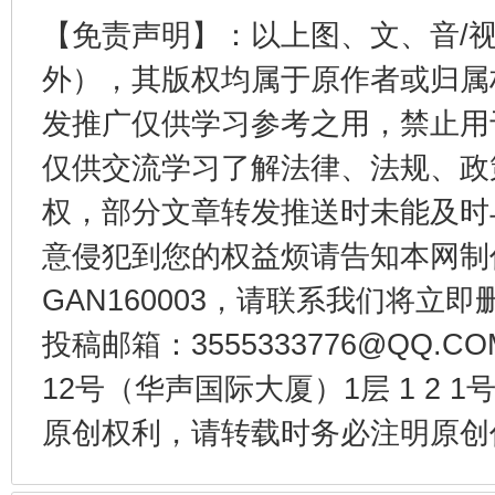
【免责声明】：以上图、文、音/
外），其版权均属于原作者或归属
发推广仅供学习参考之用，禁止用
仅供交流学习了解法律、法规、政
东山县通报“牛蛙产品抗生素超标问题”
法
权，部分文章转发推送时未能及时
意侵犯到您的权益烦请告知本网制作采编
GAN160003，请联系我们将立即删
投稿邮箱：3555333776@QQ
12号（华声国际大厦）1层 1 2
原创权利，请转载时务必注明原创作
千年窑火 生生不息
一