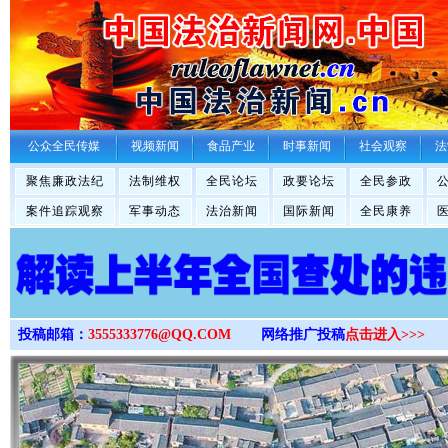
>
公众全民传媒
视频新闻
食品产业
时事新闻
社会观察
法
聚焦廉政法纪
法制维权
全民论坛
政要论坛
全民参政
案件追踪观察
军事动态
法治新闻
国际新闻
全民康养
投稿邮箱：
3555333776@QQ.COM
网络推广投稿
点击进入>>>