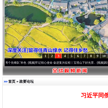
1
2
3
4
5
6
7
8
9
10
锋队”本色
·[视频]
牢记初心使命 奋进复兴征程丨宝塔山下好光景..
·[视频]
因党而生 为党
首页
»
政要论坛
习近平同