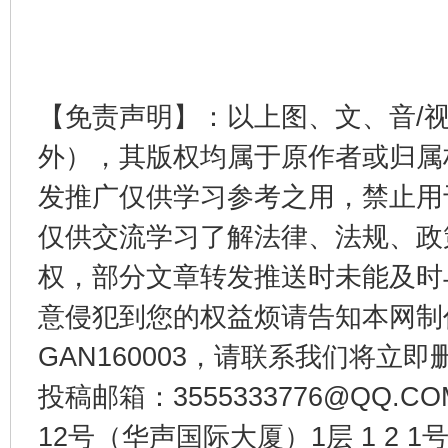
完善运行机制助力责任有效落实
一纸欠条
【免责声明】：以上图、文、音/
外），其版权均属于原作者或归属
发推广仅供学习参考之用，禁止用
仅供交流学习了解法律、法规、政
权，部分文章转发推送时未能及时
东山县通报“牛蛙产品抗生素超标问题”
法
意侵犯到您的权益烦请告知本网制作采编
GAN160003，请联系我们将立即删
投稿邮箱：3555333776@QQ
12号（华声国际大厦）1层 1 2