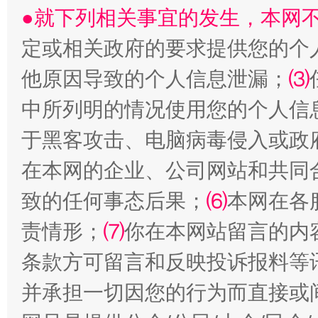
●就下列相关事宜的发生，本网
定或相关政府的要求提供您的个
他原因导致的个人信息泄漏；
⑶
受贿1.44亿！段成刚被判无期
从幼儿
中所列明的情况使用您的个人信
于黑客攻击、电脑病毒侵入或政
在本网的企业、公司网站和共同
致的任何事态后果；
⑹
本网在各
责情形；
⑺
你在本网站留言的内
条款方可留言和反映投诉报料等
并承担一切因您的行为而直接或
全民健身五年计划来了！等你上场