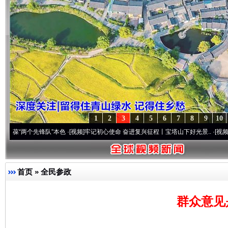
1
2
3
4
5
6
7
8
9
10
个先锋队”本色
·[视频]
牢记初心使命 奋进复兴征程丨宝塔山下好光景..
·[视频]
因党而生 
首页
»
全民参政
群众意见