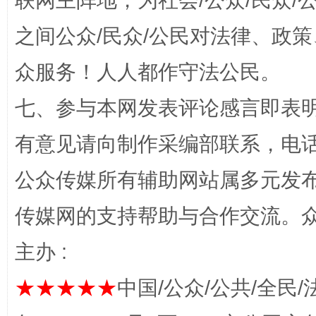
联网主阵地，为社会/公众/民众
之间公众/民众/公民对法律、政
众服务！人人都作守法公民。
七、参与本网发表评论感言即表明
“蜀中异人”王建安的艺术幻境
有意见请向制作采编部联系，电话：0
公众传媒所有辅助网站属多元发
传媒网的支持帮助与合作交流。
主办 :
★★★★★
中国/公众/公共/全民/
完善运行机制助力责任有效落实
一纸欠条