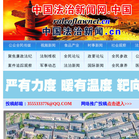
>
公众全民传媒
视频新闻
食品产业
时事新闻
社会观察
法
聚焦廉政法纪
法制维权
全民论坛
政要论坛
全民参政
案件追踪观察
军事动态
法治新闻
国际新闻
全民康养
投稿邮箱：
3555333776@QQ.COM
网络推广投稿
点击进入>>>