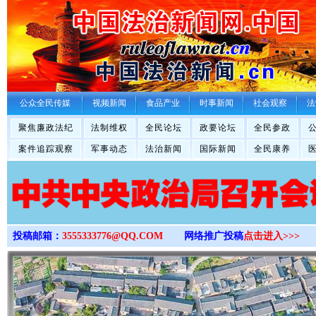
>
公众全民传媒
视频新闻
食品产业
时事新闻
社会观察
法
聚焦廉政法纪
法制维权
全民论坛
政要论坛
全民参政
案件追踪观察
军事动态
法治新闻
国际新闻
全民康养
投稿邮箱：
3555333776@QQ.COM
网络推广投稿
点击进入>>>