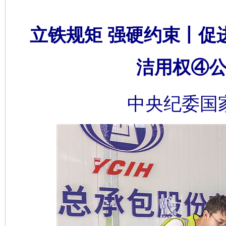
立铁规矩 强硬约束丨促
洁用权④公
中央纪委国