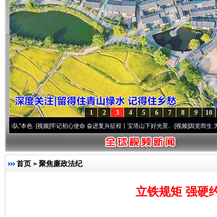
1
2
3
4
5
6
7
8
9
10
色
·[视频]
牢记初心使命 奋进复兴征程丨宝塔山下好光景..
·[视频]
因党而生 为党而战——百
首页
»
聚焦廉政法纪
立铁规矩 强硬