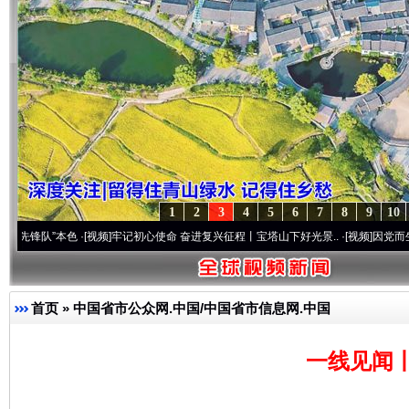
1
2
3
4
5
6
7
8
9
10
本色
·[视频]
牢记初心使命 奋进复兴征程丨宝塔山下好光景..
·[视频]
因党而生 为党而战—
首页
»
中国省市公众网.中国/中国省市信息网.中国
一线见闻