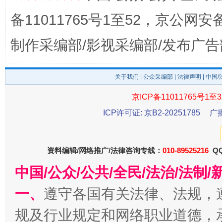
备11011765号1至52，京公网安备：
制作采编部/影视采编部/发布广告
关于我们
|
公众采编部
|
法律声明
| 中国
东山县通报“牛蛙产品抗生素超标问题”
法
京ICP备11011765号1至3
ICP许可证: 京B2-20251785
广
资料编辑/网络推广/法律咨询专线：
010-89525216
QQ
中国/公众/公共/全民/法治/法
一、
遵守各国有关法律、法规，
规及行业规定和网络职业道德，
千年窑火 生生不息
一