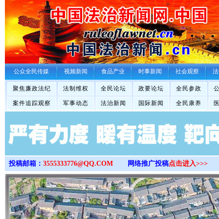
>
公众全民传媒
视频新闻
食品产业
时事新闻
社会观察
法
聚焦廉政法纪
法制维权
全民论坛
政要论坛
全民参政
案件追踪观察
军事动态
法治新闻
国际新闻
全民康养
投稿邮箱：
3555333776@QQ.COM
网络推广投稿
点击进入>>>