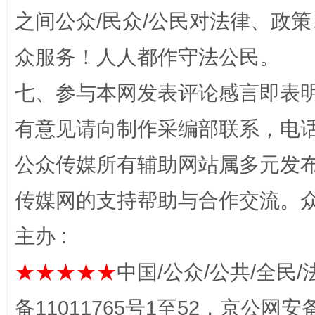
之间公众/民众/公民对法律、政
“蜀中异人”王建安的艺术幻境
众服务！人人都作守法公民。
七、参与本网发表评论感言即表明
有意见请向制作采编部联系，电话：0
公众传媒所有辅助网站属多元发
传媒网的支持帮助与合作交流。
完善运行机制助力责任有效落实
一纸欠条
主办 :
★★★★★
中国/公众/公共/全民/
备11011765号1至52，京公网安备：