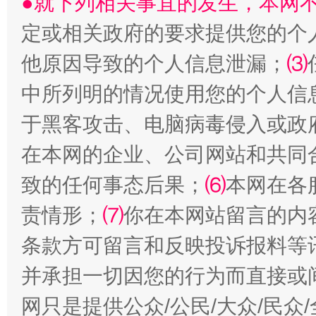
●就下列相关事宜的发生，本网
受贿1.44亿！段成刚被判无期
从幼儿
定或相关政府的要求提供您的个
他原因导致的个人信息泄漏；
⑶
中所列明的情况使用您的个人信
于黑客攻击、电脑病毒侵入或政
在本网的企业、公司网站和共同
致的任何事态后果；
⑹
本网在各
全民健身五年计划来了！等你上场
责情形；
⑺
你在本网站留言的内
条款方可留言和反映投诉报料等
并承担一切因您的行为而直接或
网只是提供公众/公民/大众/民