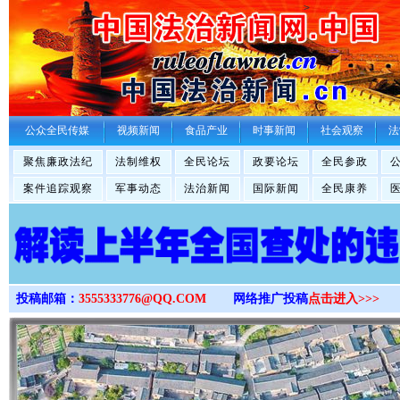
>
公众全民传媒
视频新闻
食品产业
时事新闻
社会观察
法
聚焦廉政法纪
法制维权
全民论坛
政要论坛
全民参政
案件追踪观察
军事动态
法治新闻
国际新闻
全民康养
投稿邮箱：
3555333776@QQ.COM
网络推广投稿
点击进入>>>