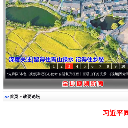
1
2
3
4
5
6
7
8
9
10
色
·[视频]
牢记初心使命 奋进复兴征程丨宝塔山下好光景..
·[视频]
因党而生 为党而战——
首页
»
政要论坛
习近平