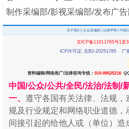
制作采编部/影视采编部/发布广告
关于我们
|
公众采编部
|
法律声明
| 中国
东山县通报“牛蛙产品抗生素超标问题”
法
京ICP备11011765号1至3
ICP许可证: 京B2-20251785
广
资料编辑/网络推广/法律咨询专线：
010-89525216
QQ
中国/公众/公共/全民/法治/法
一、
遵守各国有关法律、法规，
千年窑火 生生不息
一
规及行业规定和网络职业道德，
间接引起的给他人或（单位）造