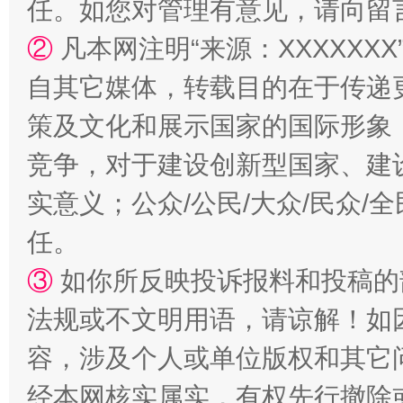
任。如您对管理有意见，请向留
②
凡本网注明“来源：XXXXX
自其它媒体，转载目的在于传递
策及文化和展示国家的国际形象
扯下公款旅游的“隐身衣”
如何以同
竞争，对于建设创新型国家、建
实意义；公众/公民/大众/民众
任。
③
如你所反映投诉报料和投稿的
法规或不文明用语，请谅解！如
容，涉及个人或单位版权和其它
经本网核实属实，有权先行撤除
“蜀中异人”王建安的艺术幻境