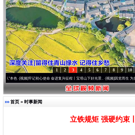
1
2
3
4
5
6
7
8
9
10
[视频]
牢记初心使命 奋进复兴征程丨宝塔山下好光景..
·[视频]
因党而生 为党而战——百年
首页
»
时事新闻
立铁规矩 强硬约束