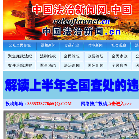
>
公众全民传媒
视频新闻
食品产业
时事新闻
社会观察
法
聚焦廉政法纪
法制维权
全民论坛
政要论坛
全民参政
案件追踪观察
军事动态
法治新闻
国际新闻
全民康养
投稿邮箱：
3555333776@QQ.COM
网络推广投稿
点击进入>>>