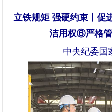
立铁规矩 强硬约束丨促
洁用权⑥严格管
中央纪委国