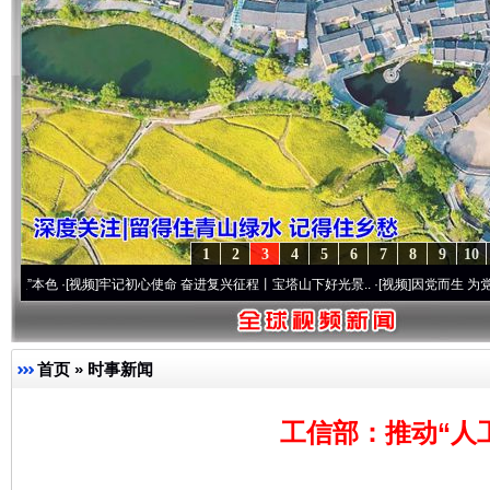
1
2
3
4
5
6
7
8
9
10
[视频]
牢记初心使命 奋进复兴征程丨宝塔山下好光景..
·[视频]
因党而生 为党而战——百年
首页
»
时事新闻
工信部：推动“人