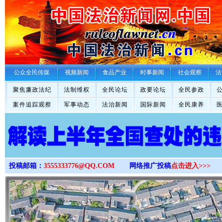
>
公众全民传媒
视频新闻
食品产业
时事新闻
社会观察
法
聚焦廉政法纪
法制维权
全民论坛
政要论坛
全民参政
案件追踪观察
军事动态
法治新闻
国际新闻
全民康养
投稿邮箱：
3555333776@QQ.COM
网络推广投稿
点击进入>>>