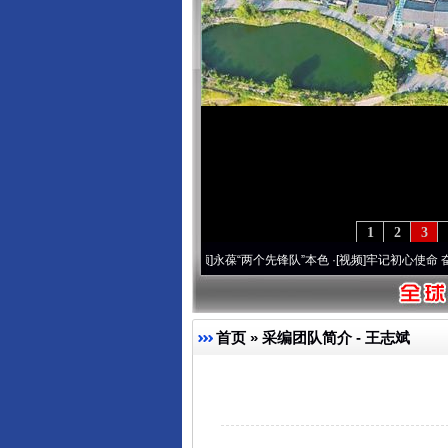
1
2
3
变雪域高原..
·[视频]
永葆“两个先锋队”本色
·[视频]
牢记初心使命 奋进复兴征程丨宝塔山
首页
»
采编团队简介
- 王志斌