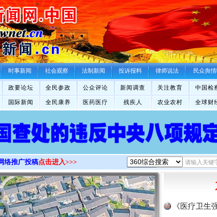
>
时事新闻
社会观察
法制新闻
投诉报料
律师说法
民众舆情
政要论坛
全民参政
公众评论
新闻调查
关注教育
中国检
国际新闻
全民康养
医药医疗
残疾人
农业农村
全球财
网络推广投稿
点击进入>>>
《医疗卫生