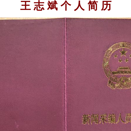
王 志 斌 个 人 简 历