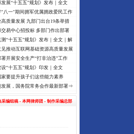
发展“十五五”规划》发布｜全文
"八一"期间拥军优属拥政爱民工作
高质量发展 九部门出台19条举措
源交易中心招投标 多部门作出部署
测“十五五”规划》发布｜全文｜解
意见推动互联网基础资源高质量发展
署开展安全生产“打非治违”工作
设“十五五”规划》印发｜全文
国家要提升孩子们这些能力素养
 奋进复兴征程丨“转折之城”激荡..
·[视频]
牢记初心使命 奋进复兴征程丨红船起航处 潮起
能发展，国务院常务会作最新部署⇒
集采编组稿
-
本网律师团
-
制作采编总部