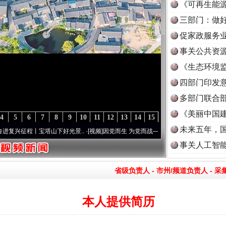
《可再生能源
三部门：做好
促家政服务业
事关公共资
《生态环境监
读
四部门印发
多部门联合部
《美丽中国建
4
5
6
7
8
9
10
11
12
13
14
15
未来五年，
下好光景..
·[视频]
因党而生 为党而战——百年“纪”事⑧加强纪律..
·[视频]
牢记初心使命
事关人工智
省级负责人
-
市州/频道负责人
-
采
本人提供简历